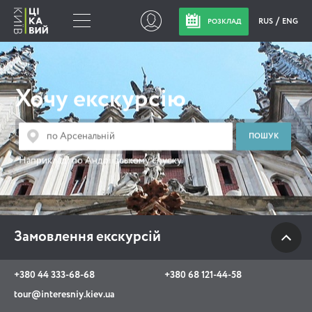
RUS
ENG
РОЗКЛАД
Замовлення
екскурсій
Хочу екскурсію
+380 44 333-68-68
+380 68 121-44-58
Наприклад:
по Андріївському спуску
tour@interesniy.kiev.ua
з 10.00 до 19:30 щоденно
Замовлення екскурсій
Viber
WhatsApp
+380 44 333-68-68
+380 68 121-44-58
tour@interesniy.kiev.ua
АКЦІЇ ПОДІЇ НОВИНИ