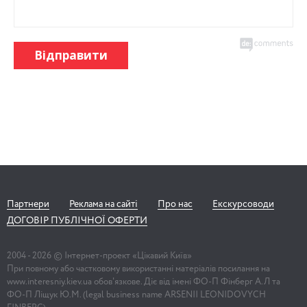
Відправити
Партнери
Реклама на сайті
Про нас
Екскурсоводи
ДОГОВІР ПУБЛІЧНОЇ ОФЕРТИ
2004 -
2026
© Інтернет-проект «Цікавий Київ»
При повному або частковому використанні матеріалів посилання на
www.interesniy.kiev.ua обов'язкове. Діє від імені ФО-П Фінберг А.Л та
ФО-П Ліщук Ю.М. (legal business name ARSENII LEONIDOVYCH