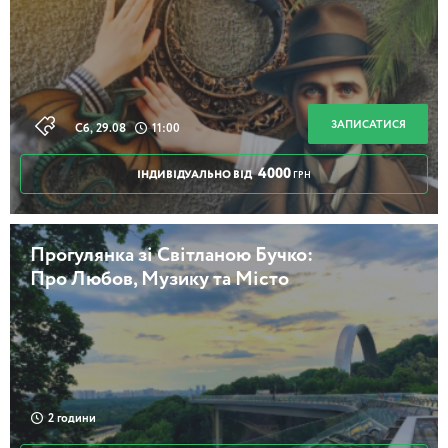
ЗАПИСАТИСЯ
Сб, 29.08
11:00
4000
ІНДИВІДУАЛЬНО ВІД
ГРН
Прогулянка зі Світланою Бучко:
Про Любов, Музику та Місто
2 години