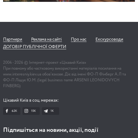
Партнери
Реклама на сайті
Про нас
Екскурсоводи
ДОГОВІР ПУБЛІЧНОЇ ОФЕРТИ
2004 -
2026
© Інтернет-проект «Цікавий Київ»
При повному або частковому використанні матеріалів посилання на
www.interesniy.kiev.ua обов'язкове. Діє від імені ФО-П Фінберг А.Л та
ФО-П Ліщук Ю.М. (legal business name ARSENII LEONIDOVYCH
FINBERG)
Цікавий Київ в соц. мережах:
62K
15K
1К
Підпишіться на новини, акції, події