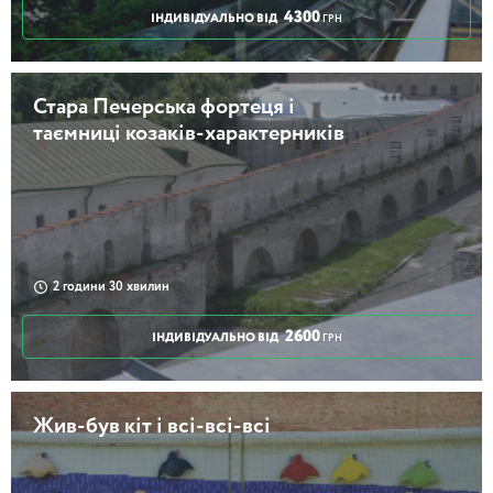
4300
ІНДИВІДУАЛЬНО ВІД
ГРН
Стара Печерська фортеця і
таємниці козаків-характерників
2 години 30 хвилин
2600
ІНДИВІДУАЛЬНО ВІД
ГРН
Жив-був кіт і всі-всі-всі