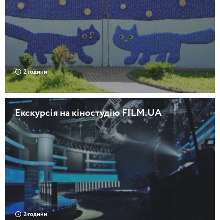
2 години
Екскурсія на кіностудію FILM.UA
2 години