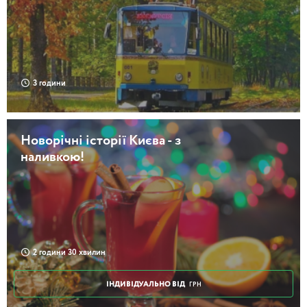
3 години
Новорічні історії Києва - з
наливкою!
2 години 30 хвилин
ІНДИВІДУАЛЬНО ВІД
ГРН