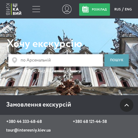
RUS
ENG
РОЗКЛАД
Замовлення
екскурсій
Хочу екскурсію
+380 44 333-68-68
+380 68 121-44-58
Наприклад:
по Андріївському спуску
tour@interesniy.kiev.ua
з 10.00 до 19:30 щоденно
Замовлення екскурсій
Viber
WhatsApp
+380 44 333-68-68
+380 68 121-44-58
tour@interesniy.kiev.ua
АКЦІЇ ПОДІЇ НОВИНИ