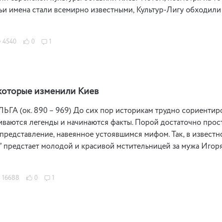
ьи имена стали всемирно известными, Культур-Лигу обходили
4540
0
1
которые изменили Киев
А (ок. 890 – 969) До сих пор историкам трудно сориентиров
иваются легенды и начинаются факты. Порой достаточно прос
представление, навеянное устоявшимся мифом. Так, в известн
” предстает молодой и красивой мстительницей за мужа Игоря
16688
0
1