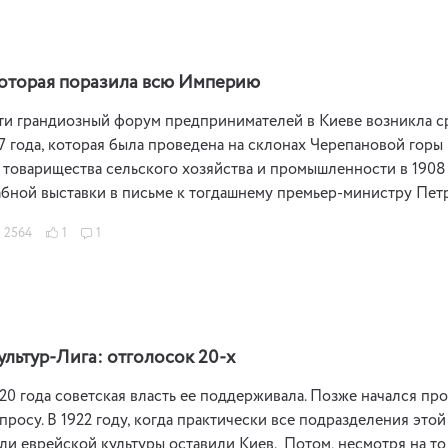
которая поразила всю Империю
ти грандиозный форум предпринимателей в Киеве возникла с
7 года, которая была проведена на склонах Черепановой горы
 товарищества сельского хозяйства и промышленности в 190
бной выставки в письме к тогдашнему премьер-министру Пет
2564
1
1
ультур-Лига: отголосок 20-х
920 года советская власть ее поддерживала. Позже начался п
росу. В 1922 году, когда практически все подразделения эт
ли еврейской культуры оставили Киев. Потом, несмотря на то