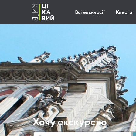
Всі екскурсії
Квести
Хочу екскурсію