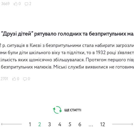
3669
0
2
 “Друзі дітей” рятувало голодних та безпритульних ма
2 р. ситуація в Києві з безпритульними стала набирати загрозл
и були діти шкільного віку та підлітки, то в 1932 році з’являєт
 кількість яких щомісячно збільшувалася. Протягом першого пів
 безпритульних малюків. Міські служби виявилися не готовими
2701
0
0
ЩЕ СТАТТІ
1
2
3
4
5
6
…
12