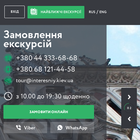
ВХІД
НАЙБЛИЖЧІ ЕКСКУРСІЇ
RUS
ENG
Замовлення
екскурсій
+380 44 333-68-68
+380 68 121-44-58
tour@interesniy.kiev.ua
з 10.00 до 19:30 щоденно
0 2
ЗАМОВИТИ ОНЛАЙН
Viber
WhatsApp