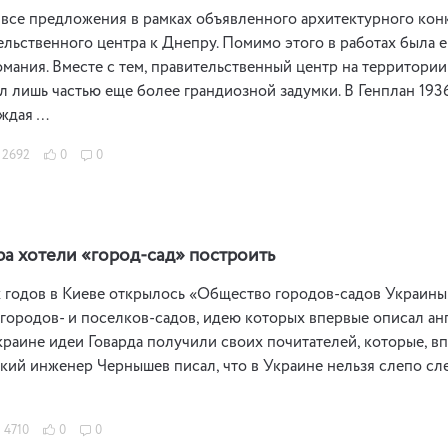
все предложения в рамках объявленного архитектурного кон
ельственного центра к Днепру. Помимо этого в работах была 
омания. Вместе с тем, правительственный центр на террито
 лишь частью еще более грандиозной задумки. В Генплан 193
аждая …
2692
0
0
ра хотели «город-сад» построить
х годов в Киеве открылось «Общество городов-садов Украины»
городов- и поселков-садов, идею которых впервые описал ан
раине идеи Говарда получили своих почитателей, которые, вп
ский инженер Чернышев писал, что в Украине нельзя слепо сле
4710
0
0