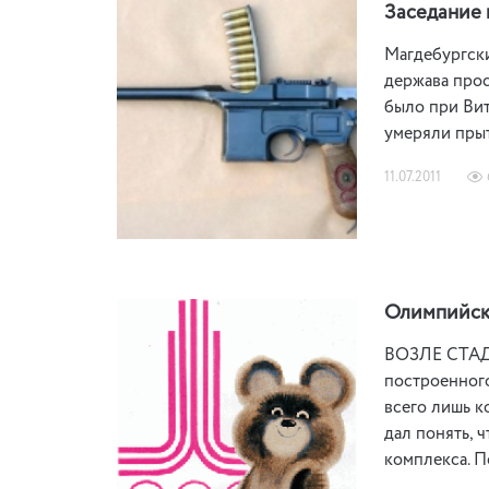
Заседание 
Магдебургски
держава прос
было при Вит
умеряли прыт
11.07.2011
Олимпийско
ВОЗЛЕ СТАДИ
построенного
всего лишь к
дал понять, 
комплекса. 