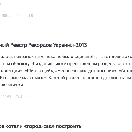
. …
10805
0
0
ый Реестр Рекордов Украины-2013
алось невозможным, пока не было сделано!», – этот девиз э
н на обложку. В издании также представлены разделы: «Техн
оллекции», «Мир вещей», «Человеческие достижения», «Автом
«Все самое маленькое». Каждый раздел наполнен документал
фиксациями …
15593
0
0
ра хотели «город-сад» построить