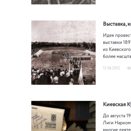
Выставка, 
Идея провес
выставки 189
из Киевского
более масшта
12.06.2012
Киевская К
До августа 1
Лиги Наркомп
многие деяте