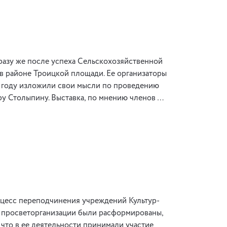
разу же после успеха Сельскохозяйственной
 в районе Троицкой площади. Ее организаторы
8 году изложили свои мысли по проведению
ру Столыпину. Выставка, по мнению членов …
роцесс переподчинения учреждений Культур-
ой просветорганизации были расформированы,
 что в ее деятельности принимали участие