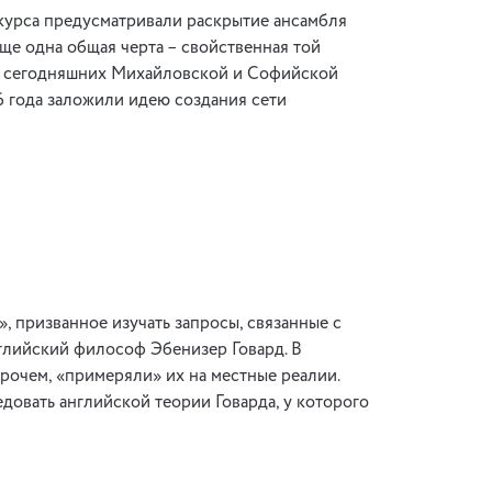
курса предусматривали раскрытие ансамбля
еще одна общая черта – свойственная той
рии сегодняшних Михайловской и Софийской
6 года заложили идею создания сети
, призванное изучать запросы, связанные с
глийский философ Эбенизер Говард. В
рочем, «примеряли» их на местные реалии.
довать английской теории Говарда, у которого