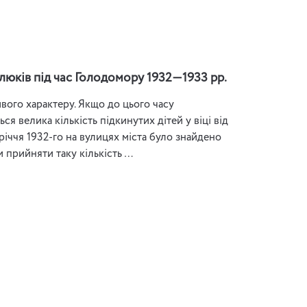
люків під час Голодомору 1932—1933 рр.
ивого характеру. Якщо до цього часу
ься велика кількість підкинутих дітей у віці від
річчя 1932-го на вулицях міста було знайдено
 прийняти таку кількість …