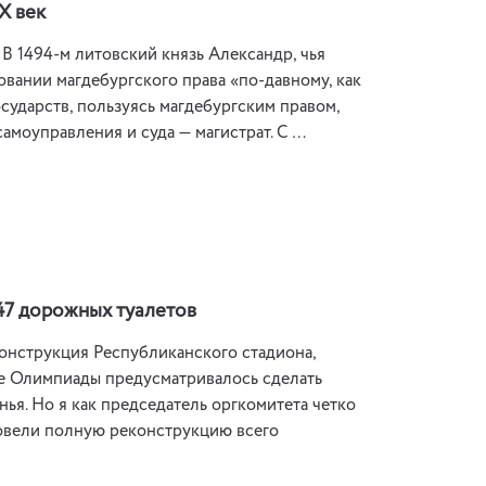
Х век
В 1494-м литовский князь Александр, чья
овании магдебургского права «по-давному, как
осударств, пользуясь магдебургским правом,
амоуправления и суда — магистрат. С …
47 дорожных туалетов
струкция Республиканского стадиона,
ке Олимпиады предусматривалось сделать
ья. Но я как председатель оргкомитета четко
провели полную реконструкцию всего