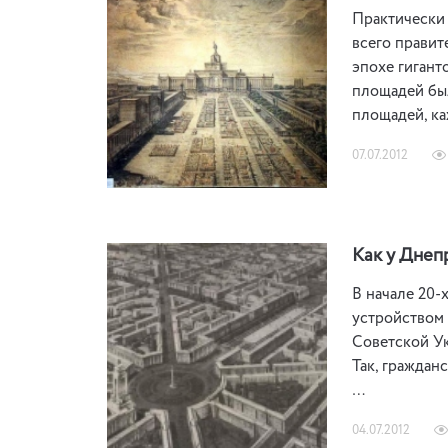
Практически 
всего правит
эпохе гигант
площадей был
площадей, к
07.07.2012
Как у Днеп
В начале 20-
устройством 
Советской Ук
Так, граждан
…
04.07.2012