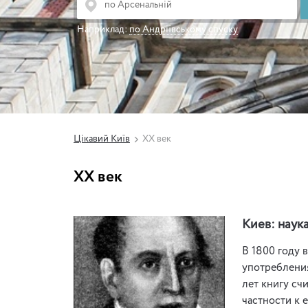
Наприклад:
по Андріївському спуску
Цікавий Київ
XX век
XX век
Киев: наука
В 1800 году 
употребления
лет книгу сч
частности к 