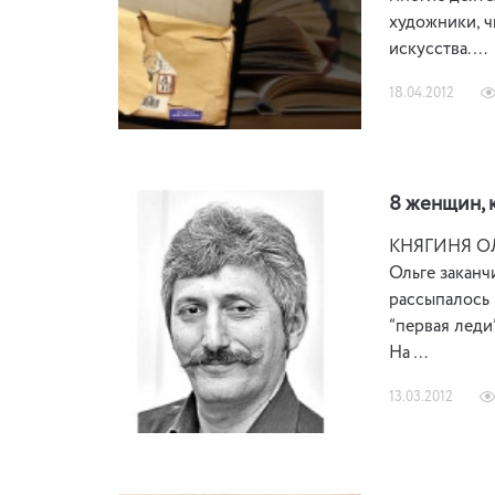
художники, ч
искусства. …
18.04.2012
8 женщин, 
КНЯГИНЯ ОЛЬГ
Ольге заканч
рассыпалось 
“первая леди
На …
13.03.2012