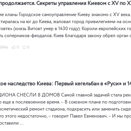
продолжается. Секреты управления Киевом с XV по Х
е кланы Городское самоуправление Киеву знакомо с XV века. 
тиралась на юг до Киева, жаловал город привилегиями на осн
овте» (князь Витовт умер в 1430 году). Короли европейских г
ь соперников-феодалов. Киев благодаря закону обрел орган с
6846
0
0
е наследство Киева: Первый кегельбан в «Руси» и 1
ОНА СНЕСЛИ 8 ДОМОВ Самой главной задачей стала рекон
 еще в послевоенное время. – В союзном плане по подготов
осметический ремонт стадиона, подкрасить или заменить сиден
что этого недостаточно, – говорит Павел Евменович. – И мы 
Поставили …