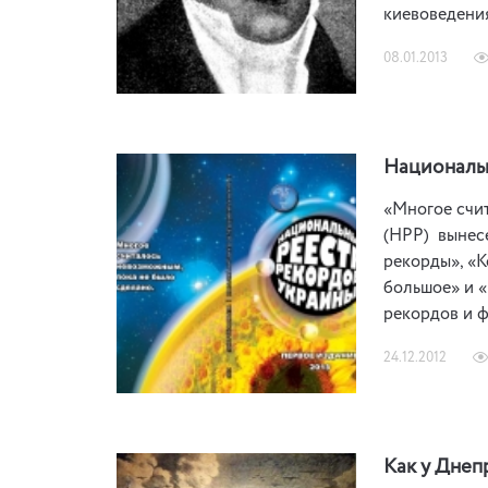
киевоведения
08.01.2013
Национальн
«Многое счит
(НРР) вынесе
рекорды», «К
большое» и 
рекордов и 
24.12.2012
Как у Днеп