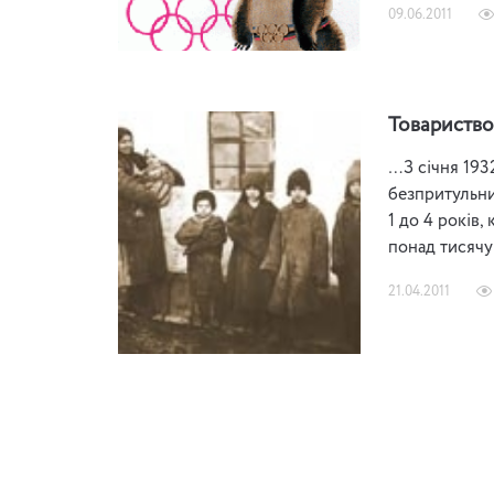
09.06.2011
Товариство
…З січня 193
безпритульним
1 до 4 років,
понад тисячу
21.04.2011