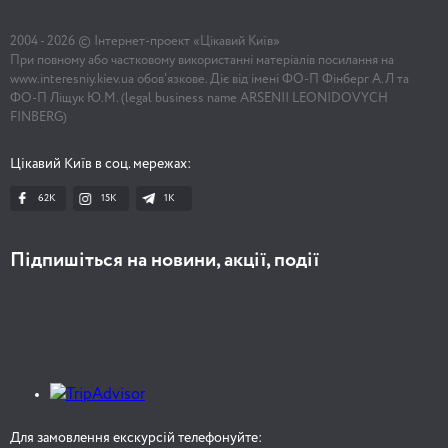
2004 -
2026
© Інтернет-проект «Цікавий Київ»
При повному або частковому використанні матеріалів посилання на
www.interesniy.kiev.ua обов'язкове. Діє від імені ФО-П Фінберг А.Л та
ФО-П Ліщук Ю.М. (legal business name ARSENII LEONIDOVYCH
FINBERG)
Цікавий Київ в соц. мережах:
62K
15K
1К
Підпишіться на новини, акції, події
Для замовлення екскурсій телефонуйте: