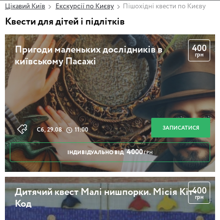
Цікавий Київ
Екскурсії по Києву
Пішохідні квести по Києву
Квести для дітей і підлітків
400
Пригоди маленьких дослідників в
грн
київському Пасажі
ЗАПИСАТИСЯ
Сб, 29.08
11:00
4000
ІНДИВІДУАЛЬНО ВІД
ГРН
400
Дитячий квест Малі нишпорки. Місія Кіт-
грн
Код