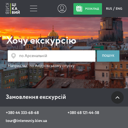
RUS
ENG
РОЗКЛАД
Замовлення
екскурсій
Хочу екскурсію
+380 44 333-68-68
+380 68 121-44-58
Наприклад:
по Андріївському спуску
tour@interesniy.kiev.ua
з 10.00 до 19:30 щоденно
Замовлення екскурсій
Viber
WhatsApp
+380 44 333-68-68
+380 68 121-44-58
tour@interesniy.kiev.ua
АКЦІЇ ПОДІЇ НОВИНИ