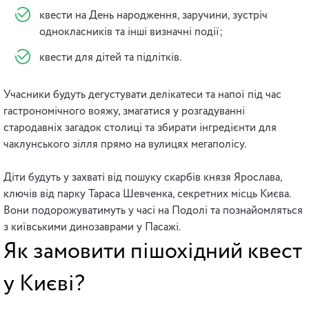
квести на День народження, заручини, зустріч
однокласників та інші визначні події;
квести для дітей та підлітків.
Учасники будуть дегустувати делікатеси та напої під час
гастрономічного вояжу, змагатися у розгадуванні
стародавніх загадок столиці та збирати інгредієнти для
чаклунського зілля прямо на вулицях мегаполісу.
Діти будуть у захваті від пошуку скарбів князя Ярослава,
ключів від парку Тараса Шевченка, секретних місць Києва.
Вони подорожуватимуть у часі на Подолі та познайомляться
з київськими динозаврами у Пасажі.
Як замовити пішохідний квест
у Києві?