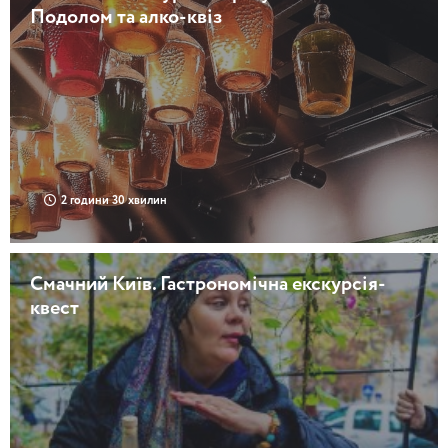
Подолом та алко-квіз
2 години 30 хвилин
Смачний Київ. Гастрономічна екскурсія-
квест