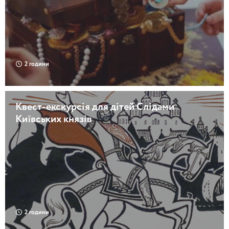
2 години
Квест-екскурсія для дітей Слідами
Київських князів
2 години