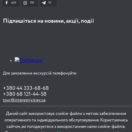
62K
15K
1К
Підпишіться на новини, акції, події
Для замовлення екскурсій телефонуйте:
+380 44 333-68-68
+380 68 121-44-58
tour@interesniy.kiev.ua
Даний сайт використовує cookie-файли з метою забезпечення
оперативного та індивідуального обслуговування. Користуючись
ЗАМОВИТИ ЕКСКУРСІЮ
сайтом, ви погоджуєтеся з використанням нами cookie-файлів.