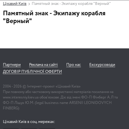
Цікавий Київ
Памятный знак - Экипажу корабля "Верный"
Памятный знак - Экипажу корабля
"Верный"
Партнери
Реклама на сайті
Про нас
Екскурсоводи
ДОГОВІР ПУБЛІЧНОЇ ОФЕРТИ
2004 -
2026
© Інтернет-проект «Цікавий Київ»
При повному або частковому використанні матеріалів посилання на
www.interesniy.kiev.ua обов'язкове. Діє від імені ФО-П Фінберг А.Л та
ФО-П Ліщук Ю.М. (legal business name ARSENII LEONIDOVYCH
FINBERG)
Цікавий Київ в соц. мережах: