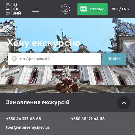
RUS
ENG
РОЗКЛАД
Замовлення
екскурсій
Хочу екскурсію
+380 44 333-68-68
+380 68 121-44-58
Наприклад:
по Андріївському спуску
tour@interesniy.kiev.ua
з 10.00 до 19:30 щоденно
Замовлення екскурсій
Viber
WhatsApp
+380 44 333-68-68
+380 68 121-44-58
tour@interesniy.kiev.ua
АКЦІЇ ПОДІЇ НОВИНИ