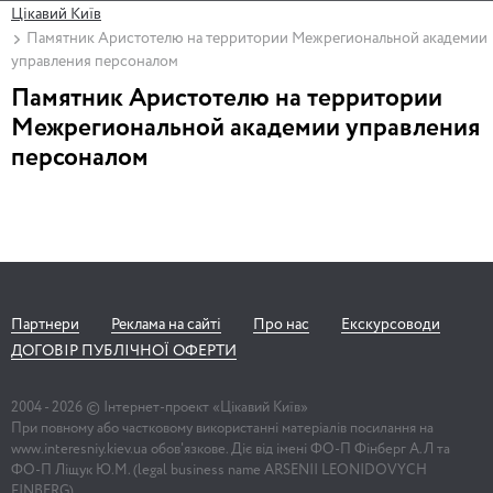
Цікавий Київ
Памятник Аристотелю на территории Межрегиональной академии
управления персоналом
Памятник Аристотелю на территории
Межрегиональной академии управления
персоналом
Партнери
Реклама на сайті
Про нас
Екскурсоводи
ДОГОВІР ПУБЛІЧНОЇ ОФЕРТИ
2004 -
2026
© Інтернет-проект «Цікавий Київ»
При повному або частковому використанні матеріалів посилання на
www.interesniy.kiev.ua обов'язкове. Діє від імені ФО-П Фінберг А.Л та
ФО-П Ліщук Ю.М. (legal business name ARSENII LEONIDOVYCH
FINBERG)