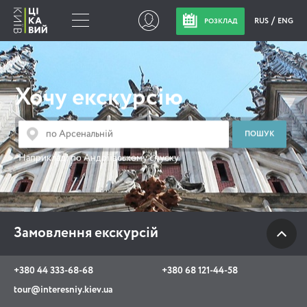
RUS
ENG
РОЗКЛАД
Замовлення
екскурсій
Хочу екскурсію
+380 44 333-68-68
+380 68 121-44-58
Наприклад:
по Андріївському спуску
tour@interesniy.kiev.ua
з 10.00 до 19:30 щоденно
Замовлення екскурсій
Viber
WhatsApp
+380 44 333-68-68
+380 68 121-44-58
tour@interesniy.kiev.ua
АКЦІЇ ПОДІЇ НОВИНИ