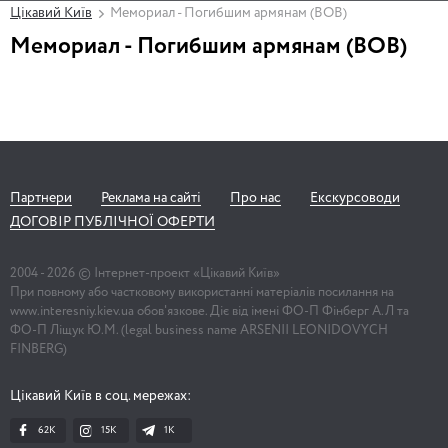
Цікавий Київ
Мемориал - Погибшим армянам (ВОВ)
Мемориал - Погибшим армянам (ВОВ)
Партнери
Реклама на сайті
Про нас
Екскурсоводи
ДОГОВІР ПУБЛІЧНОЇ ОФЕРТИ
2004 -
2026
© Інтернет-проект «Цікавий Київ»
При повному або частковому використанні матеріалів посилання на
www.interesniy.kiev.ua обов'язкове. Діє від імені ФО-П Фінберг А.Л та
ФО-П Ліщук Ю.М. (legal business name ARSENII LEONIDOVYCH
FINBERG)
Цікавий Київ в соц. мережах:
62K
15K
1К