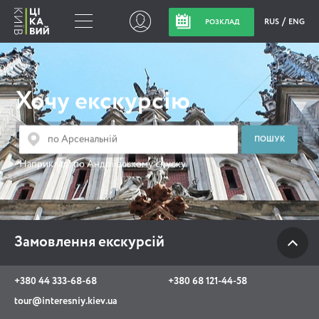
RUS
ENG
РОЗКЛАД
Замовлення
екскурсій
Хочу екскурсію
+380 44 333-68-68
+380 68 121-44-58
Наприклад:
по Андріївському спуску
tour@interesniy.kiev.ua
з 10.00 до 19:30 щоденно
Замовлення екскурсій
Viber
WhatsApp
+380 44 333-68-68
+380 68 121-44-58
tour@interesniy.kiev.ua
АКЦІЇ ПОДІЇ НОВИНИ