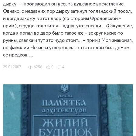
дырку – производил он весьма душевное впечатление.
Однако, с недавних пор дырку заткнул голландский посол,
и когда захожу в этот двор (со стороны Фроловской –
прим.), сердце колотится – вдруг уже снесли… (Ощущение,
когда я попал во двор было такое же – вокруг какие-то
руины, свалка и тут это чудо стоит… – прим.) Моя знакомая,
по фамилии Нечаева утверждала, что этот дом был домом
ее предков, …
29.01.2007
6256
0
4