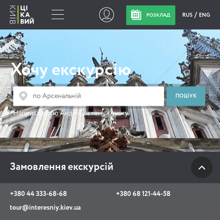
RUS
ENG
РОЗКЛАД
Замовлення
екскурсій
Хочу екскурсію
+380 44 333-68-68
+380 68 121-44-58
Наприклад:
по Андріївському спуску
tour@interesniy.kiev.ua
з 10.00 до 19:30 щоденно
Замовлення екскурсій
Viber
WhatsApp
+380 44 333-68-68
+380 68 121-44-58
tour@interesniy.kiev.ua
АКЦІЇ ПОДІЇ НОВИНИ