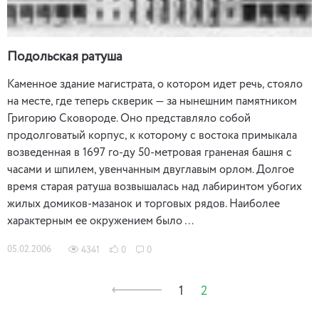
Подольская ратуша
Каменное здание магистрата, о котором идет речь, стояло
на месте, где теперь скверик — за нынешним памятником
Григорию Сковороде. Оно представляло собой
продолговатый корпус, к которому с востока примыкала
возведенная в 1697 го-ду 50-метровая граненая башня с
часами и шпилем, увенчанным двуглавым орлом. Долгое
время старая ратуша возвышалась над лабиринтом убогих
жилых домиков-мазанок и торговых рядов. Наиболее
характерным ее окружением было …
05.02.2006
4341
0
0
1
2