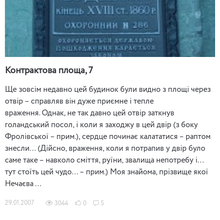
Контрактова площа, 7
Ще зовсім недавно цей будинок були видно з площі через
отвір – справляв він дуже приємне і тепле
враження. Однак, не так давно цей отвір заткнув
голандський посол, і коли я заходжу в цей двір (з боку
Фролівської – прим.), сердце починає калататися – раптом
знесли… (Дійсно, враження, коли я потрапив у двір було
саме таке – навколо сміття, руїни, звалища непотребу і…
тут стоїть цей чудо… – прим.) Моя знайома, прізвище якої
Нечаєва …
29.01.2007
3044
0
5