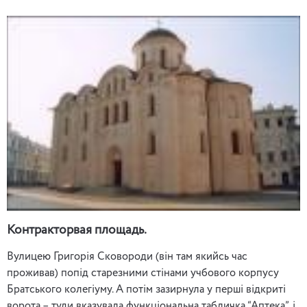
Контракторвая площадь.
Вулицею Григорія Сковороди (він там якийсь час
проживав) попід старезними стінами учбового корпусу
Братського колегіуму. А потім зазирнула у перші відкриті
ворота – туди вказувала функціональна табличка “Аптека”. і