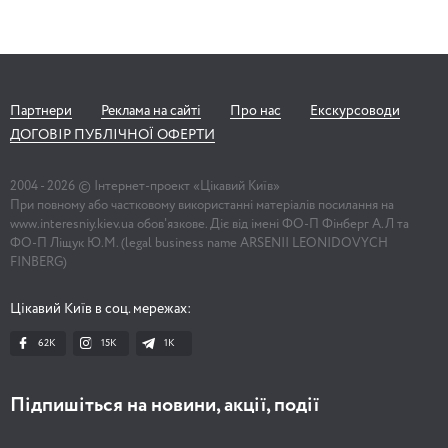
Партнери
Реклама на сайті
Про нас
Екскурсоводи
ДОГОВІР ПУБЛІЧНОЇ ОФЕРТИ
2004 -
2026
© Інтернет-проект «Цікавий Київ»
При повному або частковому використанні матеріалів посилання на
www.interesniy.kiev.ua обов'язкове. Діє від імені ФО-П Фінберг А.Л та
ФО-П Ліщук Ю.М. (legal business name ARSENII LEONIDOVYCH
FINBERG)
Цікавий Київ в соц. мережах:
62K
15K
1К
Підпишіться на новини, акції, події