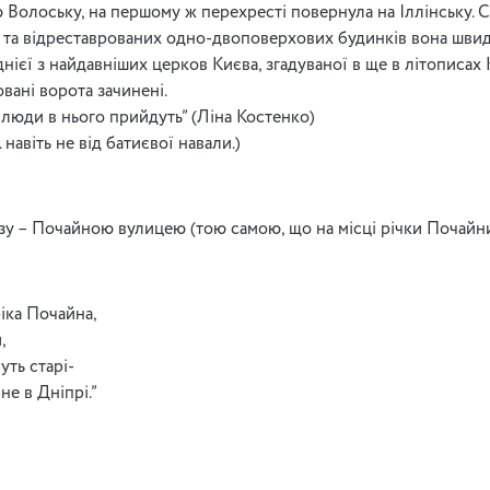
Волоську, на першому ж перехресті повернула на Іллінську.
та відреставрованих одно-двоповерхових будинків вона шви
днієї з найдавніших церков Києва, згадуваної в ще в літописах К
вані ворота зачинені.
 люди в нього прийдуть” (Ліна Костенко)
 навіть не від батиєвої навали.)
азу – Почайною вулицею (тою самою, що на місці річки Почайн
іка Почайна,
,
уть старі-
не в Дніпрі.”