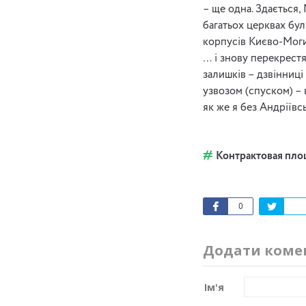
– ще одна. Здається
багатьох церквах бул
корпусів Києво-Моги
… і знову перекрест
залишків – дзвінниц
узвозом (спуском) – 
як же я без Андріївсь
Контрактовая пло
0
Додати коме
Ім'я