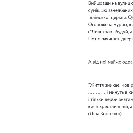
Вийшовши на вулицю 
сумішшю занедбаних 
Іллінської церкви. О
Огорожена муром, ко
(“Лиш храм збудуй, а
Потім зачинять двері.
А від неї майже одр
“Життя зникає, мов р
…………і минуть віки
і тільки верби знатим
киян хрестли в ній, а 
(Ліна Костенко)