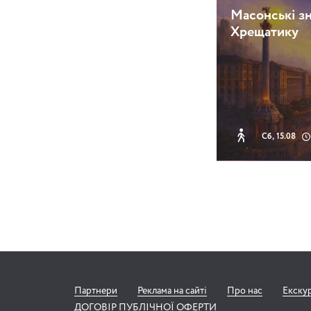
Масонські зн
Хрещатику
Сб, 15.08
Партнери
Реклама на сайті
Про нас
Екску
ДОГОВІР ПУБЛІЧНОЇ ОФЕРТИ