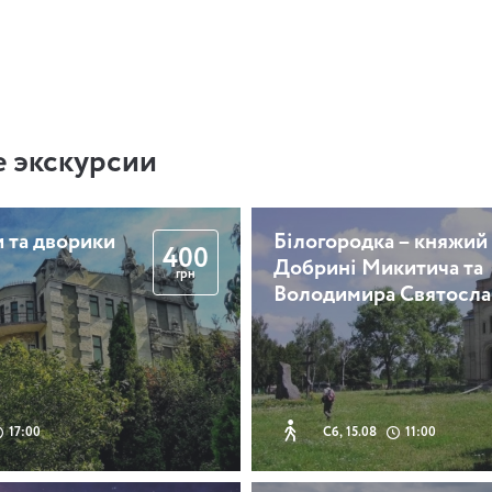
 экскурсии
 та дворики
Білогородка – княжий
400
Добрині Микитича та
грн
Володимира Святосла
17:00
Сб, 15.08
11:00