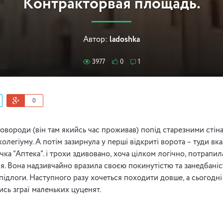
Контракторвая площадь.
Автор:
ladoshka
3977
0
1
0
овороди (він там якийсь час проживав) попід старезними стін
олегіуму. А потім зазирнула у перші відкриті ворота – туди вк
ка “Аптека”. і трохи здивовано, хоча цілком логічно, потрапил
. Вона надзивчайно вразила своєю покинутістю та занедбаністю.
 підлоги. Наступного разу хочеться походити довше, а сьогодн
ись зграї маленьких цуценят.