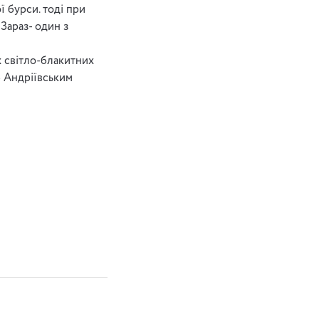
 бурси. тоді при
Зараз- один з
 світло-блакитних
б Андріївським