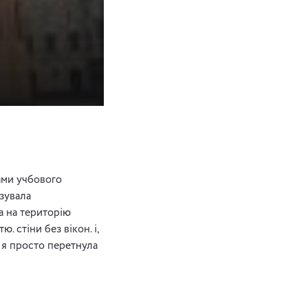
ами учбового
азувала
а на територію
 стіни без вікон. і,
і я просто перетнула