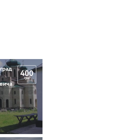
 град
400
грн
вича