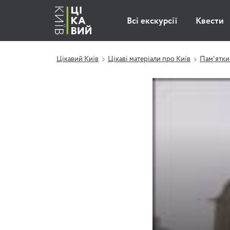
Всі екскурсії
Квести
Цікавий Київ
Цікаві матеріали про Київ
Пам'ятки