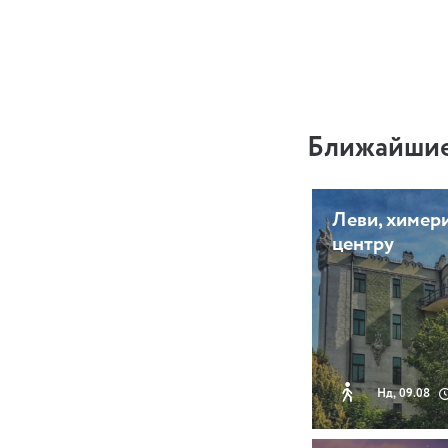
Ближайшие
Леви, химери
центру
Нд, 09.08