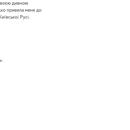
 Своєю дивною
дко привела мене до
иївської Русі.
и-