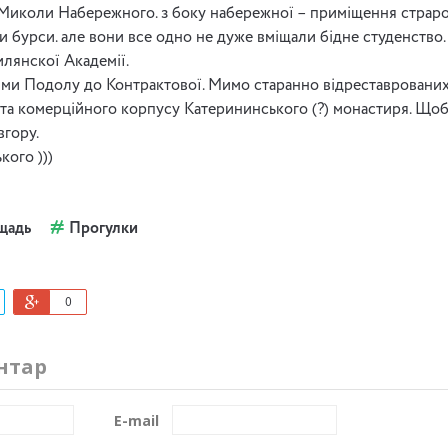
, Миколи Набережного. з боку набережної – приміщення страрої
и бурси. але вони все одно не дуже вміщали бідне студенство. 
лянскої Академії.
ями Подолу до Контрактової. Мимо старанно відреставрованих
і та комерційного корпусу Катерининського (?) монастиря. Що
вгору.
кого )))
щадь
Прогулки
0
нтар
E-mail