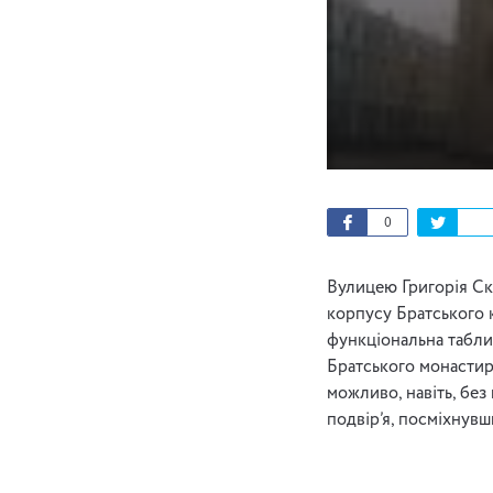
0
Вулицею Григорія Ск
корпусу Братського к
функціональна таблич
Братського монастиря
можливо, навіть, без
подвір’я, посміхнувш