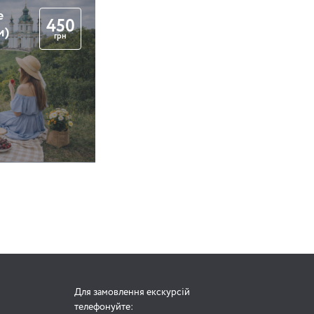
е
450
м)
грн
Для замовлення екскурсій
телефонуйте: