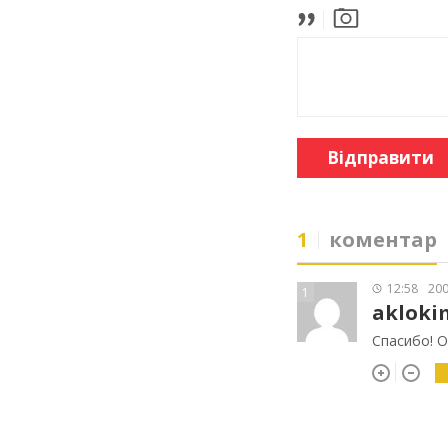
Відправити
1
коментар
12:58
200
1
akloki
Спасибо! О