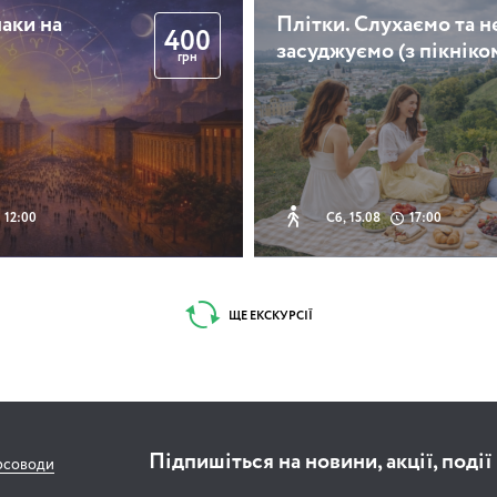
аки на
Плітки. Слухаємо та н
400
засуджуємо (з пікніко
грн
12:00
Сб, 15.08
17:00
ЩЕ ЕКСКУРСІЇ
Підпишіться на новини, акції, події
рсоводи