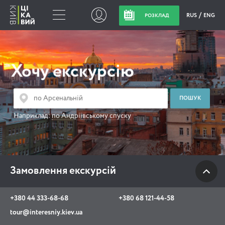
RUS
ENG
РОЗКЛАД
Замовлення
екскурсій
Хочу екскурсію
+380 44 333-68-68
+380 68 121-44-58
Наприклад:
по Андріївському спуску
tour@interesniy.kiev.ua
з 10.00 до 19:30 щоденно
Замовлення екскурсій
Viber
WhatsApp
+380 44 333-68-68
+380 68 121-44-58
tour@interesniy.kiev.ua
АКЦІЇ ПОДІЇ НОВИНИ