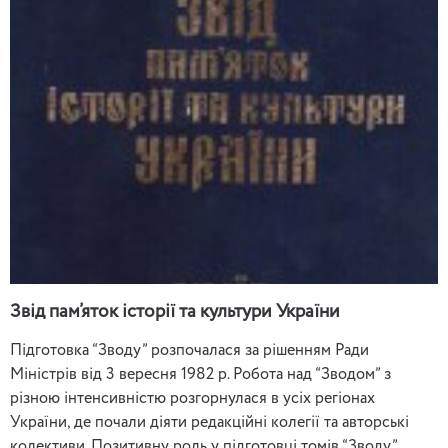
Звід пам’яток історії та культури України
Підготовка “Зводу” розпочалася за рішенням Ради
Міністрів від 3 вересня 1982 р. Робота над “Зводом” з
різною інтенсивністю розгорнулася в усіх регіонах
України, де почали діяти редакційні колегії та авторські
колективи. Позитивну роль у підготовці томів “Зводу”