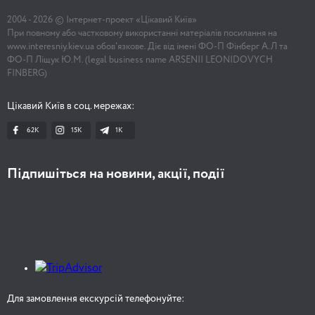
2004 -
2026
© Інтернет-проект «Цікавий Київ»
При повному або частковому використанні матеріалів посилання на
www.interesniy.kiev.ua обов'язкове. Діє від імені ФО-П Фінберг А.Л та
ФО-П Ліщук Ю.М. (legal business name ARSENII LEONIDOVYCH
FINBERG)
Цікавий Київ в соц. мережах:
62K
15K
1К
Підпишіться на новини, акції, події
Для замовлення екскурсій телефонуйте: