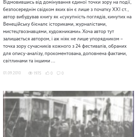
Відмовившись від домінування єдиної точки зору на події,
безпосереднім свідком яких він є лише з початку ХХІ ст.,
автор вибудував книгу як «сукупність поглядів, кинутих на
Венеційську бієналє істориками, журналістами,
мистецтвознавцями, художниками». Хоча автор тут
залишається автором, і аж ніяк не лише упорядником –
точка зору сучасників кожного з 24 фестивалів, обраних
для опису-аналізу, прокоментована, доповнена фактами,
світлинами та іншими …
01.09.2010
1975
0
0