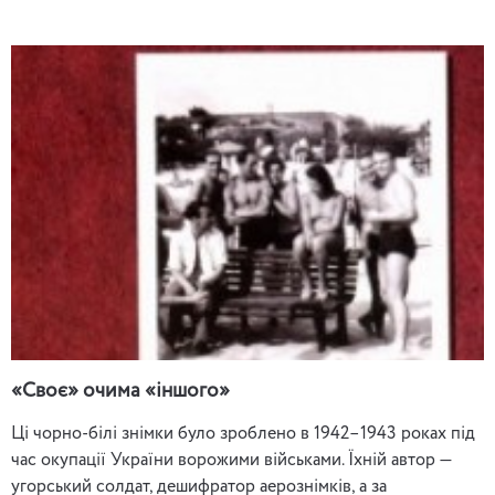
«Своє» очима «іншого»
Ці чорно-білі знімки було зроблено в 1942–1943 роках під
час окупації України ворожими військами. Їхній автор —
угорський солдат, дешифратор аерознімків, а за