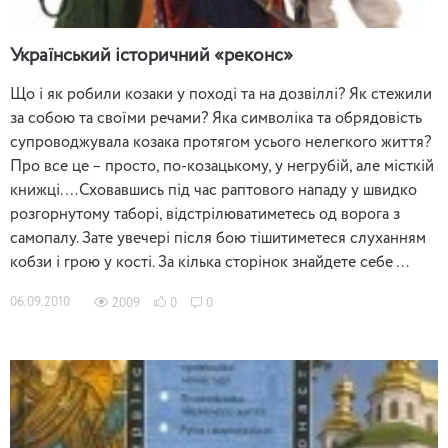
Український історичний «реконс»
Що і як робили козаки у поході та на дозвіллі? Як стежили
за собою та своїми речами? Яка символіка та обрядовість
супроводжувала козака протягом усього нелегкого життя?
Про все це – просто, по-козацькому, у негрубій, але місткій
книжці.…Сховавшись під час раптового нападу у швидко
розгорнутому таборі, відстрілюватиметесь од ворога з
самопалу. Зате увечері після бою тішитиметеся слуханням
кобзи і грою у кості. За кілька сторінок знайдете себе …
06.09.2010
2009
0
0