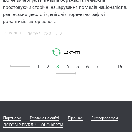
що не вичерпують, а навіть ображають. Мимохіть
простовуючи сторічні нашарування поглядів націоналістів,
радянських ідеологів, епігонів, горе-етнографів і
романтиків, автор ясно …
18.08.2010
1977
0
0
ЩЕ СТАТТІ
1
2
3
4
5
6
7
…
16
Партнери
Реклама на сайті
Про нас
Екскурсоводи
ДОГОВІР ПУБЛІЧНОЇ ОФЕРТИ