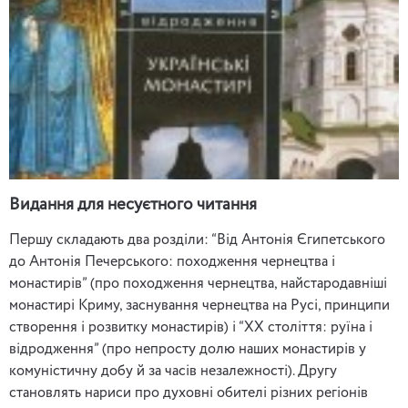
Видання для несуєтного читання
Першу складають два розділи: “Від Антонія Єгипетського
до Антонія Печерського: походження чернецтва і
монастирів” (про походження чернецтва, найстародавніші
монастирі Криму, заснування чернецтва на Русі, принципи
створення і розвитку монастирів) і “ХХ століття: руїна і
відродження” (про непросту долю наших монастирів у
комуністичну добу й за часів незалежності). Другу
становлять нариси про духовні обителі різних регіонів