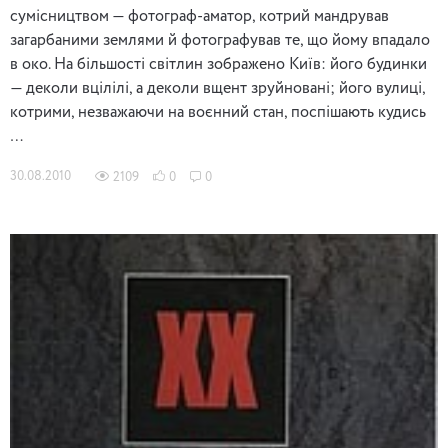
сумісництвом — фотограф-аматор, котрий мандрував
загарбаними землями й фотографував те, що йому впадало
в око. На більшості світлин зображено Київ: його будинки
— деколи вцілілі, а деколи вщент зруйновані; його вулиці,
котрими, незважаючи на воєнний стан, поспішають кудись
…
30.08.2010
2109
0
0