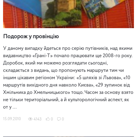
Подорож у провінцію
У даному випадку йдеться про серію путівників, над якими
видавництво «Грані-Т» почало працювати ще 2008-го року.
Доробок, який ми можемо розглядати сьогодні,
складається з видань, що пропонують маршрути тим чи
іншим цікавим регіоном України: «5 шляхів зі Львова», «10
маршрутів вихідного дня навколо Києва», «29 зупинок від
Хмільника до Хмельницького» тощо. Часом за основу взято
не тільки територіальний, а й культорологічний аспект, як
от у …
15.09.2010
4143
0
0