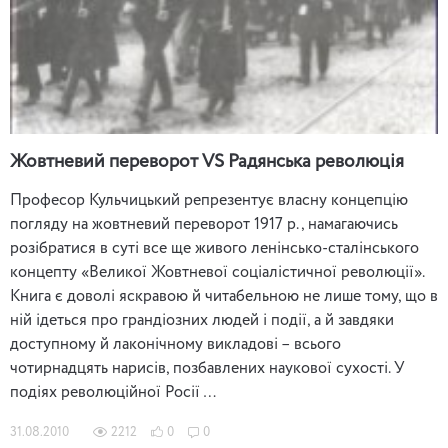
Жовтневий переворот VS Радянська революція
Професор Кульчицький репрезентує власну концепцію
погляду на жовтневий переворот 1917 р., намагаючись
розібратися в суті все ще живого ленінсько-сталінського
концепту «Великої Жовтневої соціалістичної революції».
Книга є доволі яскравою й читабельною не лише тому, що в
ній ідеться про грандіозних людей і події, а й завдяки
доступному й лаконічному викладові – всього
чотирнадцять нарисів, позбавлених наукової сухості. У
подіях революційної Росії …
31.08.2010
2212
0
0