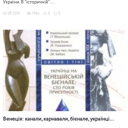
України. В “історичній” …
02.09.2010
1946
0
0
Венеція: канали, карнавали, бієнале, українці…