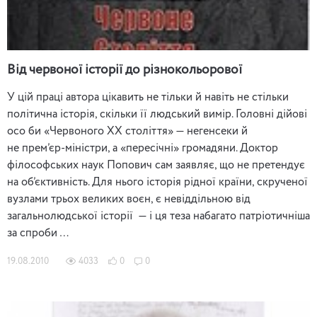
Від червоної історії до різнокольорової
У цій праці автора цікавить не тільки й навіть не стільки
політична історія, скільки її людський вимір. Головні дійові
осо би «Червоного ХХ століття» — негенсеки й
не прем’єр‑міністри, а «пересічні» громадяни. Доктор
філософських наук Попович сам заявляє, що не претендує
на об’єктивність. Для нього історія рідної країни, скрученої
вузлами трьох великих воєн, є невіддільною від
загальнолюдської історії — і ця теза набагато патріотичніша
за спроби …
19.08.2010
4033
0
0