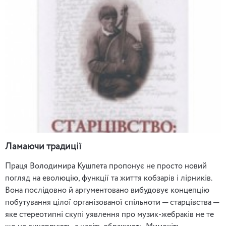
Ламаючи традиції
Праця Володимира Кушпета пропонує не просто новий
погляд на еволюцію, функції та життя кобзарів і лірників.
Вона послідовно й аргументовано вибудовує концепцію
побутування цілої організованої спільноти ─ старцівства ─
яке стереотипні скупі уявлення про музик-жебраків не те