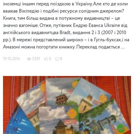
іноземці іншим перед поїздкою в Україну.Але хто де коли
вважав Вікіпедію і подібні ресурси солідним джерелом?
Книга, тим більш видана в потужному видавництві – це
значно вагоміше. Отже, путівник Ендрю Еванса Ukraine від
англійського видавнитцва Bradt, видання 2 і 3 (2007 і 2010
рр.). В мережі представлений широко – і в Гугль-буксах,і на
Амазоні можна погортати книжку. Переклад подається …
19.10.2010
5391
0
8