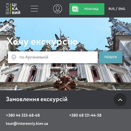
RUS
ENG
РОЗКЛАД
Замовлення
екскурсій
Хочу екскурсію
+380 44 333-68-68
+380 68 121-44-58
Наприклад:
по Андріївському спуску
tour@interesniy.kiev.ua
з 10.00 до 19:30 щоденно
Замовлення екскурсій
Viber
WhatsApp
+380 44 333-68-68
+380 68 121-44-58
tour@interesniy.kiev.ua
АКЦІЇ ПОДІЇ НОВИНИ