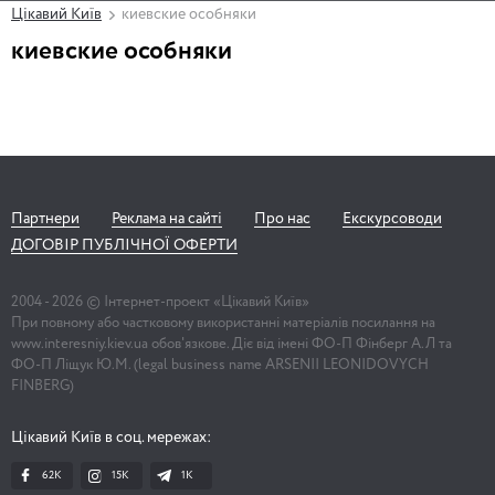
Цікавий Київ
киевские особняки
киевские особняки
Партнери
Реклама на сайті
Про нас
Екскурсоводи
ДОГОВІР ПУБЛІЧНОЇ ОФЕРТИ
2004 -
2026
© Інтернет-проект «Цікавий Київ»
При повному або частковому використанні матеріалів посилання на
www.interesniy.kiev.ua обов'язкове. Діє від імені ФО-П Фінберг А.Л та
ФО-П Ліщук Ю.М. (legal business name ARSENII LEONIDOVYCH
FINBERG)
Цікавий Київ в соц. мережах:
62K
15K
1К