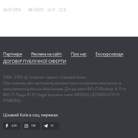
26.01.2014
16312
0
0
Партнери
Реклама на сайті
Про нас
Екскурсоводи
ДОГОВІР ПУБЛІЧНОЇ ОФЕРТИ
2004 -
2026
© Інтернет-проект «Цікавий Київ»
При повному або частковому використанні матеріалів посилання на
www.interesniy.kiev.ua обов'язкове. Діє від імені ФО-П Фінберг А.Л та
ФО-П Ліщук Ю.М. (legal business name ARSENII LEONIDOVYCH
FINBERG)
Цікавий Київ в соц. мережах:
62K
15K
1К