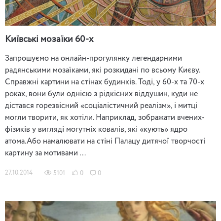
Київські мозаїки 60-х
Запрошуємо на онлайн-прогулянку легендарними
радянськими мозаїками, які розкидані по всьому Києву.
Справжні картини на стінах будинків. Тоді, у 60-х та 70-х
роках, вони були однією з рідкісних віддушин, куди не
дістався горезвісний «соціалістичний реалізм», і митці
могли творити, як хотіли. Наприклад, зображати вчених-
фізиків у вигляді могутніх ковалів, які «кують» ядро ​​
атома.Або намалювати на стіні Палацу дитячої творчості
картину за мотивами …
27.10.2014
5101
0
0