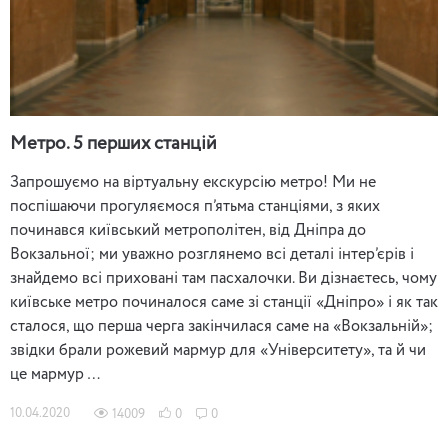
Метро. 5 перших станцій
Запрошуємо на віртуальну екскурсію метро! Ми не
поспішаючи прогуляємося п’ятьма станціями, з яких
починався київський метрополітен, від Дніпра до
Вокзальної; ми уважно розглянемо всі деталі інтер’єрів і
знайдемо всі приховані там пасхалочки. Ви дізнаєтесь, чому
київське метро починалося саме зі станції «Дніпро» і як так
сталося, що перша черга закінчилася саме на «Вокзальній»;
звідки брали рожевий мармур для «Університету», та й чи
це мармур …
10.04.2020
14009
0
0