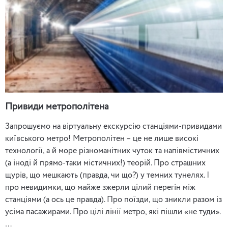
Привиди метрополітена
Запрошуємо на віртуальну екскурсію станціями-привидами
київського метро! Метрополітен – це не лише високі
технології, а й море різноманітних чуток та напівмістичних
(а іноді й прямо-таки містичних!) теорій. Про страшних
щурів, що мешкають (правда, чи що?) у темних тунелях. І
про невидимки, що майже зжерли цілий перегін між
станціями (а ось це правда). Про поїзди, що зникли разом із
усіма пасажирами. Про цілі лінії метро, ​​які пішли «не туди».
…