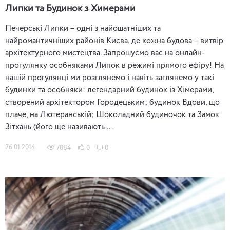
Липки та Будинок з Химерами
Печерські Липки – одні з найошатніших та
найромантичніших районів Києва, де кожна будова – витвір
архітектурного мистецтва. Запрошуємо вас на онлайн-
прогулянку особняками Липок в режимі прямого ефіру! На
нашій прогулянці ми розглянемо і навіть заглянемо у такі
будинки та особняки: легендарний будинок із Хімерами,
створений архітектором Городецьким; будинок Вдови, що
плаче, на Лютеранській; Шоколадний будиночок та Замок
Зітхань (його ще називають …
26.01.2014
7084
0
0