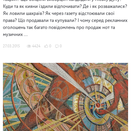
Куди та як кияни їздили відпочивати? Де і як розважалися?
Як ловили шахраїв? Як через газету відстоювали свої
права? Що продавали та купували? І чому серед рекламних
оголошень так багато повідомлень про продаж нот та
музичних …
27.03.2015
4424
0
0