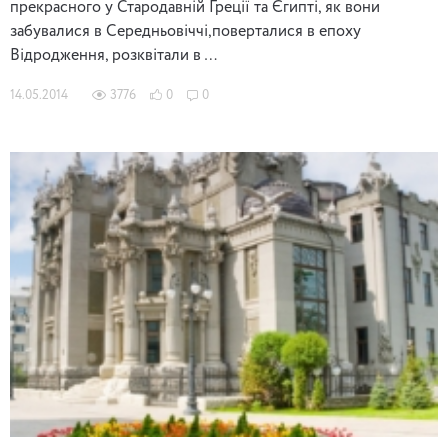
прекрасного у Стародавній Греції та Єгипті, як вони
забувалися в Середньовіччі,поверталися в епоху
Відродження, розквітали в …
14.05.2014
3776
0
0