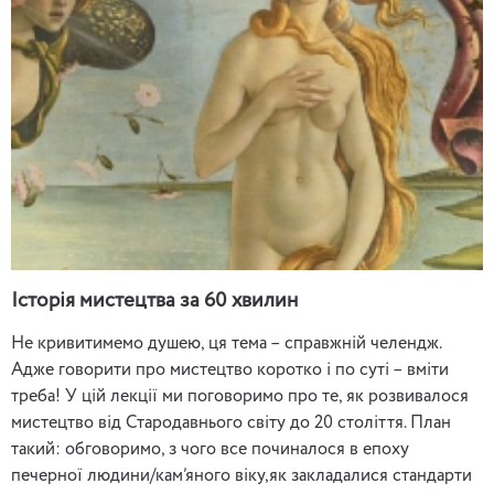
Історія мистецтва за 60 хвилин
Не кривитимемо душею, ця тема – справжній челендж.
Адже говорити про мистецтво коротко і по суті – вміти
треба! У цій лекції ми поговоримо про те, як розвивалося
мистецтво від Стародавнього світу до 20 століття. План
такий: обговоримо, з чого все починалося в епоху
печерної людини/кам’яного віку,як закладалися стандарти