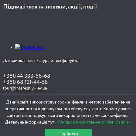
Підпишіться на новини, акції, події
Для замовлення екскурсій телефонуйте:
+380 44 333-68-68
+380 68 121-44-58
tour@interesniy.kiev.ua
Даний сайт використовує cookie-файли з метою забезпечення
оперативного та індивідуального обслуговування. Користуючись
ЗАМОВИТИ ЕКСКУРСІЮ
сайтом, ви погоджуєтеся з використанням нами cookie-файлів.
Детальна інформація тут:
«Умови використання cookie-файлів»
Прийняти