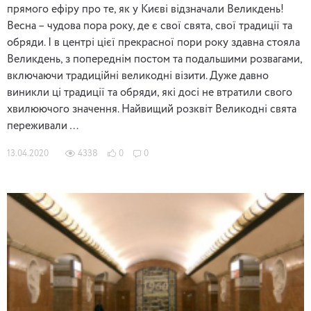
прямого ефіру про те, як у Києві відзначали Великдень!
Весна – чудова пора року, де є свої свята, свої традиції та
обряди. І в центрі цієї прекрасної пори року здавна стояла
Великдень, з попереднім постом та подальшими розвагами,
включаючи традиційні великодні візити. Дуже давно
виникли ці традиції та обряди, які досі не втратили свого
хвилюючого значення. Найвищий розквіт Великодні свята
переживали …
13.04.2020
4338
0
0