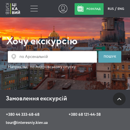
RUS
ENG
РОЗКЛАД
Замовлення
екскурсій
Хочу екскурсію
+380 44 333-68-68
+380 68 121-44-58
Наприклад:
по Андріївському спуску
tour@interesniy.kiev.ua
з 10.00 до 19:30 щоденно
Замовлення екскурсій
Viber
WhatsApp
+380 44 333-68-68
+380 68 121-44-58
tour@interesniy.kiev.ua
АКЦІЇ ПОДІЇ НОВИНИ