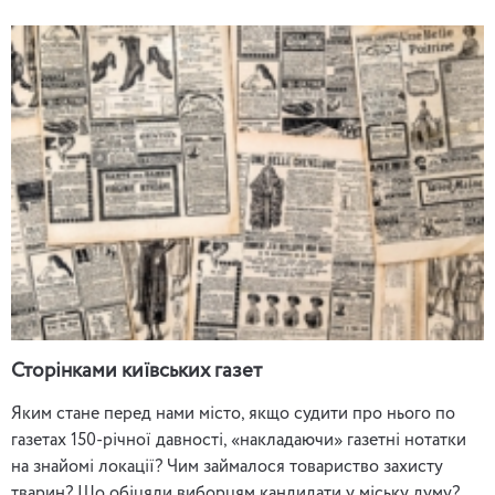
Сторінками київських газет
Яким стане перед нами місто, якщо судити про нього по
газетах 150-річної давності, «накладаючи» газетні нотатки
на знайомі локації? Чим займалося товариство захисту
тварин? Що обіцяли виборцям кандидати у міську думу?