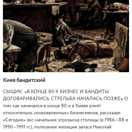
Киев бандитский
СЫЩИК: «В КОНЦЕ 80-Х БИЗНЕС И БАНДИТЫ
ДОГОВАРИВАЛИСЬ. СТРЕЛЬБА НАЧАЛАСЬ ПОЗЖЕ» О
том, как начинался в конце 80-х в Киеве рэкет
относительно «новоявленных» бизнесменов, рассказал
«Сегодня» экс-начальник угрозыска столицы (в 1986—88 и
1990—1991 гг.), полковник милиции запаса Николай