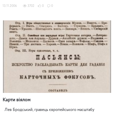
13.11.2006
3702
0
0
Карти віялом
Лев Бродський, гравець європейського масштабу