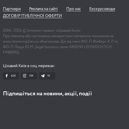
Партнери
Реклама на сайті
Про нас
Екскурсоводи
ДОГОВІР ПУБЛІЧНОЇ ОФЕРТИ
2004 -
2026
© Інтернет-проект «Цікавий Київ»
При повному або частковому використанні матеріалів посилання на
www.interesniy.kiev.ua обов'язкове. Діє від імені ФО-П Фінберг А.Л та
ФО-П Ліщук Ю.М. (legal business name ARSENII LEONIDOVYCH
FINBERG)
Цікавий Київ в соц. мережах:
62K
15K
1К
Підпишіться на новини, акції, події