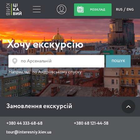
RUS
ENG
РОЗКЛАД
Замовлення
екскурсій
Хочу екскурсію
+380 44 333-68-68
+380 68 121-44-58
Наприклад:
по Андріївському спуску
tour@interesniy.kiev.ua
з 10.00 до 19:30 щоденно
Замовлення екскурсій
Viber
WhatsApp
+380 44 333-68-68
+380 68 121-44-58
tour@interesniy.kiev.ua
АКЦІЇ ПОДІЇ НОВИНИ