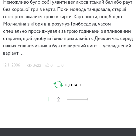
Неможливо було собі уявити великосвітський бал або раут
без хорошої гри в карти. Поки молодь танцювала, старші
гості розважалися грою в карти. Кар’єристи, подібні до
Молчаліна з «Горя від розуму» Грибоєдова, часом
спеціально просиджували за грою годинами з впливовими
старими, щоб здобути їхню прихильність. Деякий час серед
наших співвітчизників був поширений винт — ускладнений
варіант …
12.11.2006
3422
0
0
ЩЕ СТАТТІ
1
2