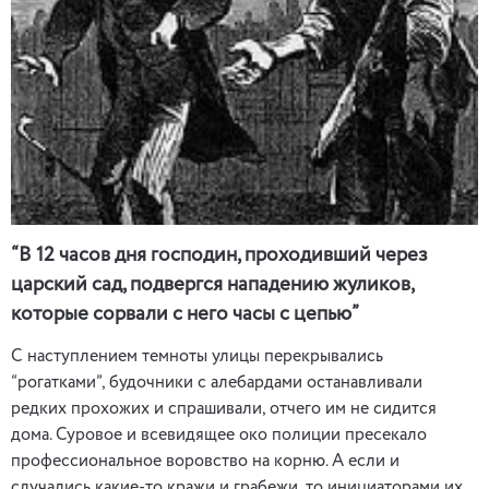
“В 12 часов дня господин, проходивший через
царский сад, подвергся нападению жуликов,
которые сорвали с него часы с цепью”
С наступлением темноты улицы перекрывались
“рогатками”, будочники с алебардами останавливали
редких прохожих и спрашивали, отчего им не сидится
дома. Суровое и всевидящее око полиции пресекало
профессиональное воровство на корню. А если и
случались какие-то кражи и грабежи, то инициаторами их