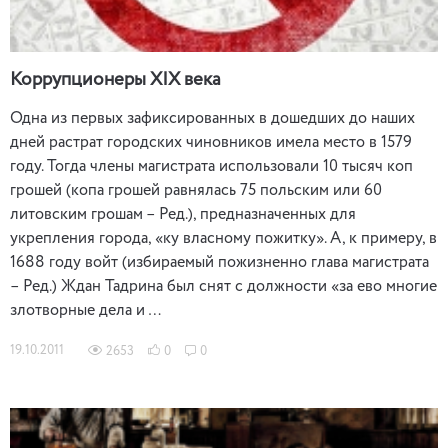
Коррупционеры XIX века
Одна из первых зафиксированных в дошедших до наших
дней растрат городских чиновников имела место в 1579
году. Тогда члены магистрата использовали 10 тысяч коп
грошей (копа грошей равнялась 75 польским или 60
литовским грошам – Ред.), предназначенных для
укрепления города, «ку власному пожитку». А, к примеру, в
1688 году войт (избираемый пожизненно глава магистрата
– Ред.) Ждан Тадрина был снят с должности «за ево многие
злотворные дела и …
19.10.2011
2653
0
0