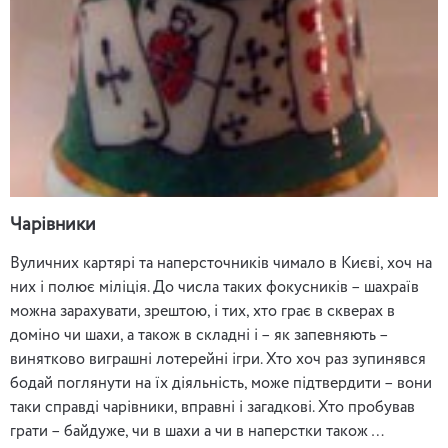
Чарівники
Вуличних картярі та наперсточників чимало в Києві, хоч на
них і полює міліція. До числа таких фокусників – шахраїв
можна зарахувати, зрештою, і тих, хто грає в скверах в
доміно чи шахи, а також в складні і – як запевняють –
винятково виграшні лотерейні ігри. Хто хоч раз зупинявся
бодай поглянути на їх діяльність, може підтвердити – вони
таки справді чарівники, вправні і загадкові. Хто пробував
грати – байдуже, чи в шахи а чи в наперстки також …