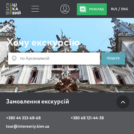
RUS
ENG
РОЗКЛАД
Замовлення
екскурсій
Хочу екскурсію
+380 44 333-68-68
+380 68 121-44-58
Наприклад:
по Андріївському спуску
tour@interesniy.kiev.ua
з 10.00 до 19:30 щоденно
Замовлення екскурсій
Viber
WhatsApp
+380 44 333-68-68
+380 68 121-44-58
tour@interesniy.kiev.ua
АКЦІЇ ПОДІЇ НОВИНИ