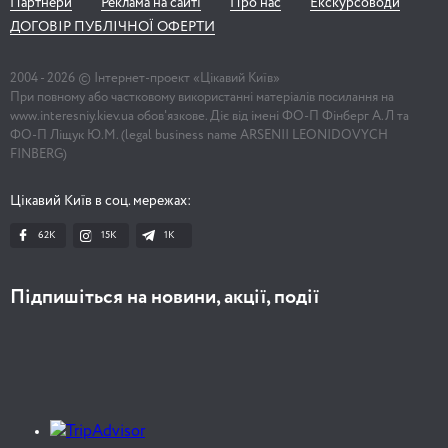
Партнери
Реклама на сайті
Про нас
Екскурсоводи
ДОГОВІР ПУБЛІЧНОЇ ОФЕРТИ
2004 -
2026
© Інтернет-проект «Цікавий Київ»
При повному або частковому використанні матеріалів посилання на
www.interesniy.kiev.ua обов'язкове. Діє від імені ФО-П Фінберг А.Л та
ФО-П Ліщук Ю.М. (legal business name ARSENII LEONIDOVYCH
FINBERG)
Цікавий Київ в соц. мережах:
62K
15K
1К
Підпишіться на новини, акції, події