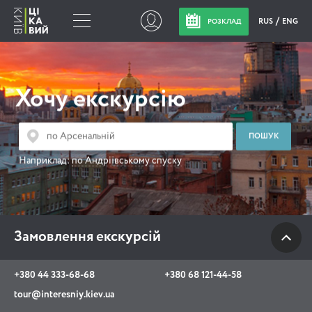
RUS
ENG
РОЗКЛАД
Замовлення
екскурсій
Хочу екскурсію
+380 44 333-68-68
+380 68 121-44-58
Наприклад:
по Андріївському спуску
tour@interesniy.kiev.ua
з 10.00 до 19:30 щоденно
Замовлення екскурсій
Viber
WhatsApp
+380 44 333-68-68
+380 68 121-44-58
tour@interesniy.kiev.ua
АКЦІЇ ПОДІЇ НОВИНИ