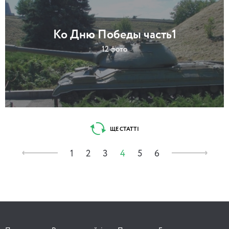
Ко Дню Победы часть1
12 фото
ЩЕ СТАТТІ
1
2
3
4
5
6