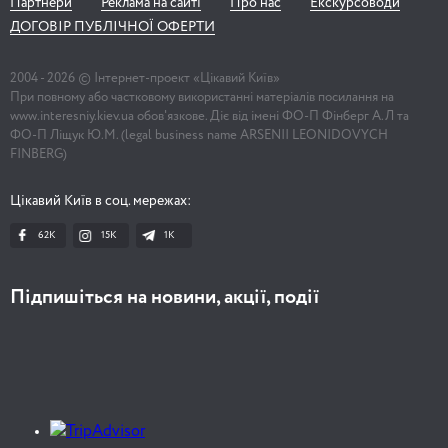
Партнери
Реклама на сайті
Про нас
Екскурсоводи
ДОГОВІР ПУБЛІЧНОЇ ОФЕРТИ
2004 -
2026
© Інтернет-проект «Цікавий Київ»
При повному або частковому використанні матеріалів посилання на
www.interesniy.kiev.ua обов'язкове. Діє від імені ФО-П Фінберг А.Л та
ФО-П Ліщук Ю.М. (legal business name ARSENII LEONIDOVYCH
FINBERG)
Цікавий Київ в соц. мережах:
62K
15K
1К
Підпишіться на новини, акції, події