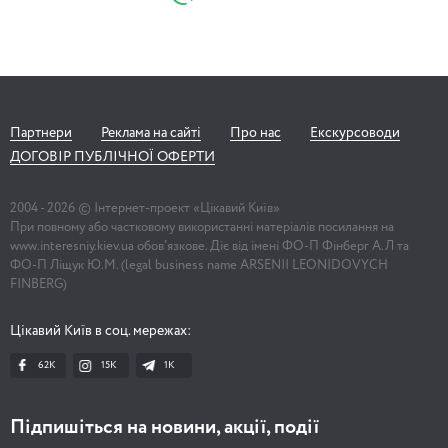
Партнери
Реклама на сайті
Про нас
Екскурсоводи
ДОГОВІР ПУБЛІЧНОЇ ОФЕРТИ
2004 -
2026
© Інтернет-проект «Цікавий Київ»
При повному або частковому використанні матеріалів посилання на
www.interesniy.kiev.ua обов'язкове. Діє від імені ФО-П Фінберг А.Л та
ФО-П Ліщук Ю.М. (legal business name ARSENII LEONIDOVYCH
FINBERG)
Цікавий Київ в соц. мережах:
62K
15K
1К
Підпишіться на новини, акції, події