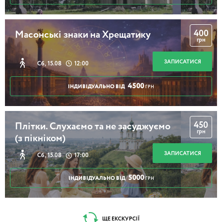
400
Масонські знаки на Хрещатику
грн
ЗАПИСАТИСЯ
Сб, 15.08
12:00
4500
ІНДИВІДУАЛЬНО ВІД
ГРН
450
Плітки. Слухаємо та не засуджуємо
грн
(з пікніком)
ЗАПИСАТИСЯ
Сб, 15.08
17:00
5000
ІНДИВІДУАЛЬНО ВІД
ГРН
ЩЕ ЕКСКУРСІЇ