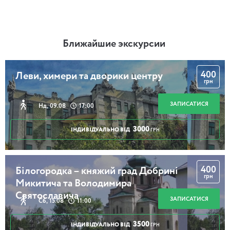
Ближайшие экскурсии
400
Леви, химери та дворики центру
грн
ЗАПИСАТИСЯ
Нд, 09.08
17:00
3000
ІНДИВІДУАЛЬНО ВІД
ГРН
400
Білогородка – княжий град Добрині
грн
Микитича та Володимира
Святославича
ЗАПИСАТИСЯ
Сб, 15.08
11:00
3500
ІНДИВІДУАЛЬНО ВІД
ГРН