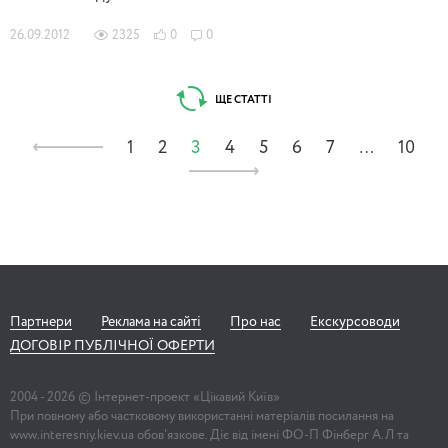
26.09.2012
2325
0
0
ЩЕ СТАТТІ
1
2
3
4
5
6
7
…
10
Партнери
Реклама на сайті
Про нас
Екскурсоводи
ДОГОВІР ПУБЛІЧНОЇ ОФЕРТИ
2004 -
2026
© Інтернет-проект «Цікавий Київ»
При повному або частковому використанні матеріалів посилання на
www.interesniy.kiev.ua обов'язкове. Діє від імені ФО-П Фінберг А.Л та