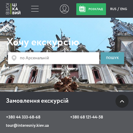
RUS
ENG
РОЗКЛАД
Замовлення
екскурсій
Хочу екскурсію
+380 44 333-68-68
+380 68 121-44-58
Наприклад:
по Андріївському спуску
tour@interesniy.kiev.ua
з 10.00 до 19:30 щоденно
Замовлення екскурсій
Viber
WhatsApp
+380 44 333-68-68
+380 68 121-44-58
tour@interesniy.kiev.ua
АКЦІЇ ПОДІЇ НОВИНИ