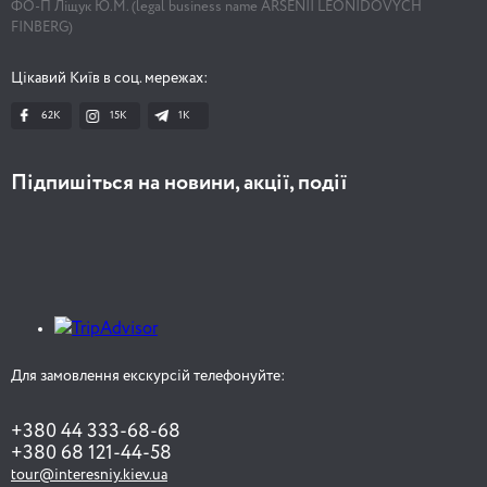
ФО-П Ліщук Ю.М. (legal business name ARSENII LEONIDOVYCH
FINBERG)
Цікавий Київ в соц. мережах:
62K
15K
1К
Підпишіться на новини, акції, події
Для замовлення екскурсій телефонуйте:
+380 44 333-68-68
+380 68 121-44-58
tour@interesniy.kiev.ua