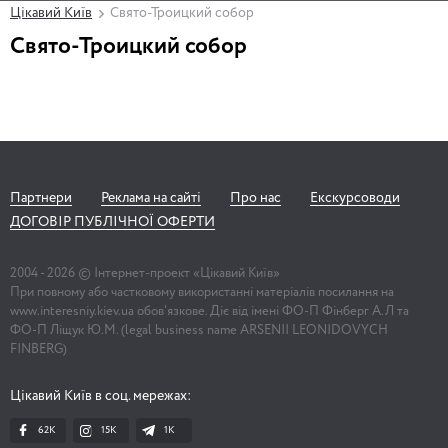
Цікавий Київ
Свято-Троицкий собор
Свято-Троицкий собор
Партнери
Реклама на сайті
Про нас
Екскурсоводи
ДОГОВІР ПУБЛІЧНОЇ ОФЕРТИ
2004 -
2026
© Інтернет-проект «Цікавий Київ»
При повному або частковому використанні матеріалів посилання на
www.interesniy.kiev.ua обов'язкове. Діє від імені ФО-П Фінберг А.Л та
ФО-П Ліщук Ю.М. (legal business name ARSENII LEONIDOVYCH
FINBERG)
Цікавий Київ в соц. мережах:
62K
15K
1К