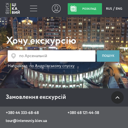
RUS
ENG
РОЗКЛАД
Замовлення
екскурсій
Хочу екскурсію
+380 44 333-68-68
+380 68 121-44-58
Наприклад:
по Андріївському спуску
tour@interesniy.kiev.ua
з 10.00 до 19:30 щоденно
Замовлення екскурсій
Viber
WhatsApp
+380 44 333-68-68
+380 68 121-44-58
tour@interesniy.kiev.ua
АКЦІЇ ПОДІЇ НОВИНИ