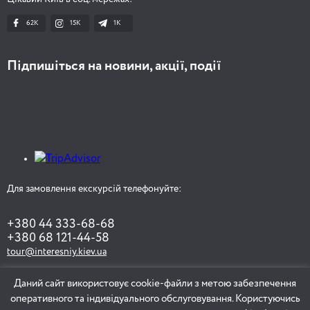
62K
15K
1К
Підпишіться на новини, акції, події
Для замовлення екскурсій телефонуйте:
+380 44 333-68-68
+380 68 121-44-58
tour@interesniy.kiev.ua
Даний сайт використовує cookie-файли з метою забезпечення
оперативного та індивідуального обслуговування. Користуючись
ЗАМОВИТИ ЕКСКУРСІЮ