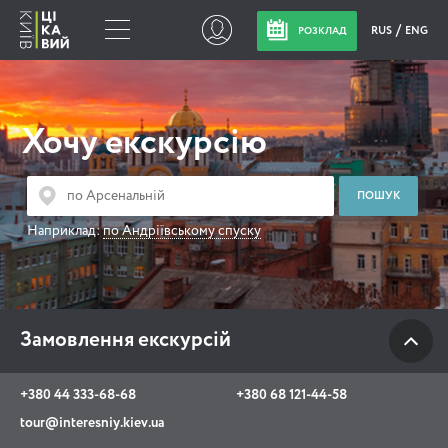
RUS
ENG
РОЗКЛАД
Замовлення
екскурсій
Хочу екскурсію
+380 44 333-68-68
+380 68 121-44-58
Наприклад:
по Андріївському спуску
tour@interesniy.kiev.ua
з 10.00 до 19:30 щоденно
Замовлення екскурсій
Viber
WhatsApp
+380 44 333-68-68
+380 68 121-44-58
tour@interesniy.kiev.ua
АКЦІЇ ПОДІЇ НОВИНИ