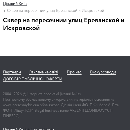
Цікавий Київ
Сквер на пересечнии улиц Ереванской и Искровской
Сквер на пересечнии улиц Ереванской и
Искровской
Партнери
Реклама на сайті
Про нас
Екскурсоводи
ДОГОВІР ПУБЛІЧНОЇ ОФЕРТИ
2004 -
2026
© Інтернет-проект «Цікавий Київ»
При повному або частковому використанні матеріалів посилання на
www.interesniy.kiev.ua обов'язкове. Діє від імені ФО-П Фінберг А.Л та
ФО-П Ліщук Ю.М. (legal business name ARSENII LEONIDOVYCH
FINBERG)
Цікавий Київ в соц. мережах: