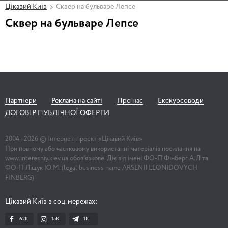
Цікавий Київ
Сквер на бульваре Лепсе
Сквер на бульваре Лепсе
Партнери
Реклама на сайті
Про нас
Екскурсоводи
ДОГОВІР ПУБЛІЧНОЇ ОФЕРТИ
2004 -
2026
© Інтернет-проект «Цікавий Київ»
При повному або частковому використанні матеріалів посилання на
www.interesniy.kiev.ua обов'язкове. Діє від імені ФО-П Фінберг А.Л та
ФО-П Ліщук Ю.М. (legal business name ARSENII LEONIDOVYCH
FINBERG)
Цікавий Київ в соц. мережах:
62K
15K
1К