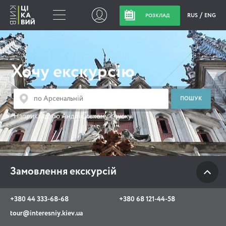
RUS
ENG
РОЗКЛАД
Замовлення
екскурсій
Хочу екскурсію
+380 44 333-68-68
+380 68 121-44-58
Наприклад:
по Андріївському спуску
tour@interesniy.kiev.ua
з 10.00 до 19:30 щоденно
Замовлення екскурсій
Viber
WhatsApp
+380 44 333-68-68
+380 68 121-44-58
tour@interesniy.kiev.ua
АКЦІЇ ПОДІЇ НОВИНИ