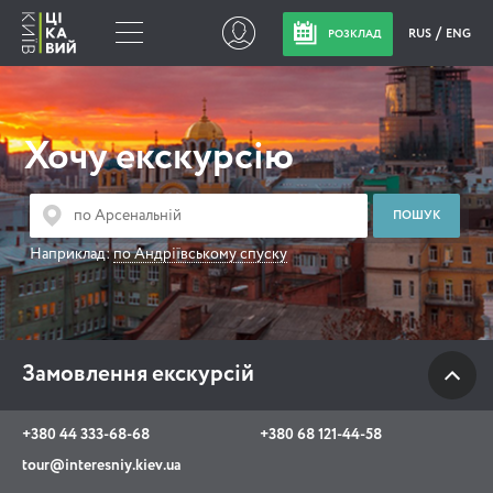
RUS
ENG
РОЗКЛАД
Замовлення
екскурсій
Хочу екскурсію
+380 44 333-68-68
+380 68 121-44-58
Наприклад:
по Андріївському спуску
tour@interesniy.kiev.ua
з 10.00 до 19:30 щоденно
Замовлення екскурсій
Viber
WhatsApp
+380 44 333-68-68
+380 68 121-44-58
tour@interesniy.kiev.ua
АКЦІЇ ПОДІЇ НОВИНИ