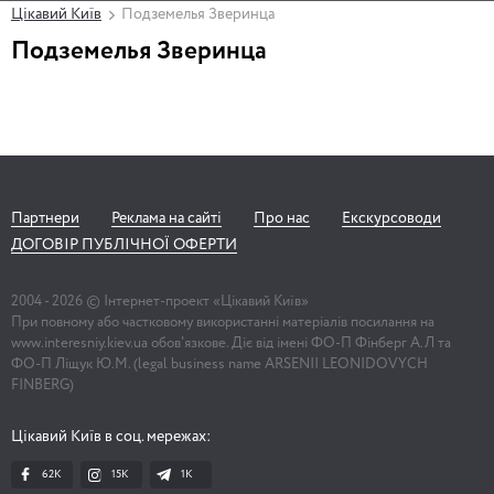
Цікавий Київ
Подземелья Зверинца
Подземелья Зверинца
Партнери
Реклама на сайті
Про нас
Екскурсоводи
ДОГОВІР ПУБЛІЧНОЇ ОФЕРТИ
2004 -
2026
© Інтернет-проект «Цікавий Київ»
При повному або частковому використанні матеріалів посилання на
www.interesniy.kiev.ua обов'язкове. Діє від імені ФО-П Фінберг А.Л та
ФО-П Ліщук Ю.М. (legal business name ARSENII LEONIDOVYCH
FINBERG)
Цікавий Київ в соц. мережах:
62K
15K
1К