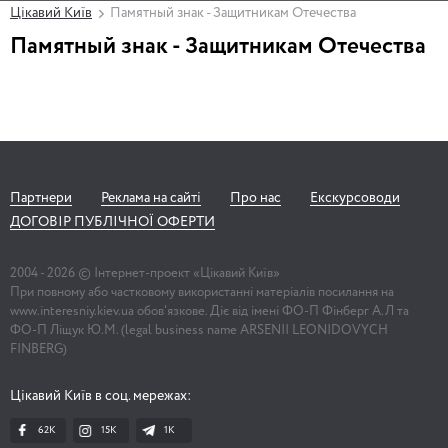
Цікавий Київ
Памятный знак - Защитникам Отечества
Памятный знак - Защитникам Отечества
Партнери
Реклама на сайті
Про нас
Екскурсоводи
ДОГОВІР ПУБЛІЧНОЇ ОФЕРТИ
2004 -
2026
© Інтернет-проект «Цікавий Київ»
При повному або частковому використанні матеріалів посилання на
www.interesniy.kiev.ua обов'язкове. Діє від імені ФО-П Фінберг А.Л та
ФО-П Ліщук Ю.М. (legal business name ARSENII LEONIDOVYCH
FINBERG)
Цікавий Київ в соц. мережах:
62K
15K
1К