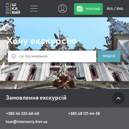
RUS
ENG
РОЗКЛАД
Замовлення
екскурсій
Хочу екскурсію
+380 44 333-68-68
+380 68 121-44-58
Наприклад:
по Андріївському спуску
tour@interesniy.kiev.ua
з 10.00 до 19:30 щоденно
Замовлення екскурсій
Viber
WhatsApp
+380 44 333-68-68
+380 68 121-44-58
tour@interesniy.kiev.ua
АКЦІЇ ПОДІЇ НОВИНИ