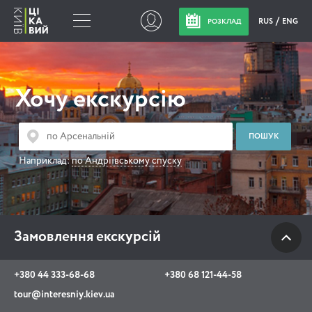
RUS
ENG
РОЗКЛАД
Замовлення
екскурсій
Хочу екскурсію
+380 44 333-68-68
+380 68 121-44-58
Наприклад:
по Андріївському спуску
tour@interesniy.kiev.ua
з 10.00 до 19:30 щоденно
Замовлення екскурсій
Viber
WhatsApp
+380 44 333-68-68
+380 68 121-44-58
tour@interesniy.kiev.ua
АКЦІЇ ПОДІЇ НОВИНИ