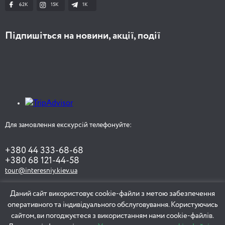
62K
15K
1К
Підпишіться на новини, акції, події
Для замовлення екскурсій телефонуйте:
+380 44 333-68-68
+380 68 121-44-58
tour@interesniy.kiev.ua
Даний сайт використовує cookie-файли з метою забезпечення
оперативного та індивідуального обслуговування. Користуючись
ЗАМОВИТИ ЕКСКУРСІЮ
сайтом, ви погоджуєтеся з використанням нами cookie-файлів.