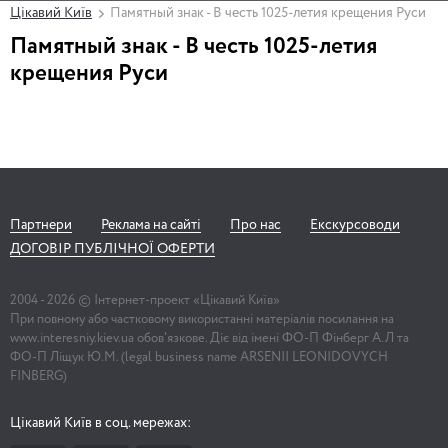
Цікавий Київ
Памятный знак - В честь 1025-летия крещения Руси
Памятный знак - В честь 1025-летия
крещения Руси
Партнери
Реклама на сайті
Про нас
Екскурсоводи
ДОГОВІР ПУБЛІЧНОЇ ОФЕРТИ
2004 -
2026
© Інтернет-проект «Цікавий Київ»
При повному або частковому використанні матеріалів посилання на
www.interesniy.kiev.ua обов'язкове. Діє від імені ФО-П Фінберг А.Л та
ФО-П Ліщук Ю.М. (legal business name ARSENII LEONIDOVYCH
FINBERG)
Цікавий Київ в соц. мережах: