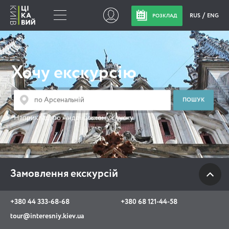
RUS
ENG
РОЗКЛАД
Замовлення
екскурсій
Хочу екскурсію
+380 44 333-68-68
+380 68 121-44-58
Наприклад:
по Андріївському спуску
tour@interesniy.kiev.ua
з 10.00 до 19:30 щоденно
Замовлення екскурсій
Viber
WhatsApp
+380 44 333-68-68
+380 68 121-44-58
tour@interesniy.kiev.ua
АКЦІЇ ПОДІЇ НОВИНИ