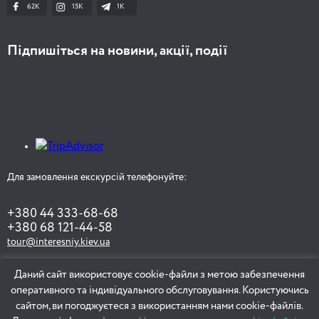
62K
15K
1К
Підпишіться на новини, акції, події
Для замовлення екскурсій телефонуйте:
+380 44 333-68-68
+380 68 121-44-58
tour@interesniy.kiev.ua
Даний сайт використовує cookie-файли з метою забезпечення
оперативного та індивідуального обслуговування. Користуючись
ЗАМОВИТИ ЕКСКУРСІЮ
сайтом, ви погоджуєтеся з використанням нами cookie-файлів.