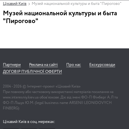
Цікавий Київ
Музей национальной культуры и быта "Пирогово"
Музей национальной культуры и быта
"Пирогово"
Партнери
Реклама на сайті
Про нас
Екскурсоводи
ДОГОВІР ПУБЛІЧНОЇ ОФЕРТИ
2004 -
2026
© Інтернет-проект «Цікавий Київ»
При повному або частковому використанні матеріалів посилання на
www.interesniy.kiev.ua обов'язкове. Діє від імені ФО-П Фінберг А.Л та
ФО-П Ліщук Ю.М. (legal business name ARSENII LEONIDOVYCH
FINBERG)
Цікавий Київ в соц. мережах: