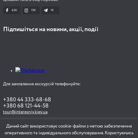
62K
15K
1К
Підпишіться на новини, акції, події
Для замовлення екскурсій телефонуйте:
+380 44 333-68-68
+380 68 121-44-58
tour@interesniy.kiev.ua
Даний сайт використовує cookie-файли з метою забезпечення
оперативного та індивідуального обслуговування. Користуючись
ЗАМОВИТИ ЕКСКУРСІЮ