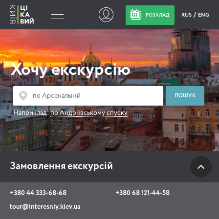
RUS
ENG
РОЗКЛАД
Замовлення
екскурсій
Хочу екскурсію
+380 44 333-68-68
+380 68 121-44-58
Наприклад:
по Андріївському спуску
tour@interesniy.kiev.ua
з 10.00 до 19:30 щоденно
Замовлення екскурсій
Viber
WhatsApp
+380 44 333-68-68
+380 68 121-44-58
tour@interesniy.kiev.ua
АКЦІЇ ПОДІЇ НОВИНИ