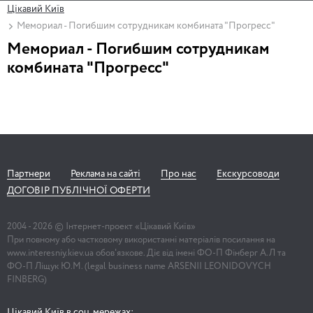
Цікавий Київ
Мемориал - Погибшим сотрудникам комбината "Прогресс"
Мемориал - Погибшим сотрудникам
комбината "Прогресс"
Партнери
Реклама на сайті
Про нас
Екскурсоводи
ДОГОВІР ПУБЛІЧНОЇ ОФЕРТИ
2004 -
2026
© Інтернет-проект «Цікавий Київ»
При повному або частковому використанні матеріалів посилання на
www.interesniy.kiev.ua обов'язкове. Діє від імені ФО-П Фінберг А.Л та
ФО-П Ліщук Ю.М. (legal business name ARSENII LEONIDOVYCH
FINBERG)
Цікавий Київ в соц. мережах: