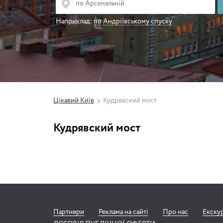
Наприклад:
по Андріївському спуску
Цікавий Київ
Кудрявский мост
Кудрявский мост
Партнери
Реклама на сайті
Про нас
Екску