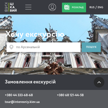
RUS
ENG
РОЗКЛАД
Замовлення
екскурсій
Хочу екскурсію
+380 44 333-68-68
+380 68 121-44-58
Наприклад:
по Андріївському спуску
tour@interesniy.kiev.ua
з 10.00 до 19:30 щоденно
Замовлення екскурсій
Viber
WhatsApp
+380 44 333-68-68
+380 68 121-44-58
tour@interesniy.kiev.ua
АКЦІЇ ПОДІЇ НОВИНИ