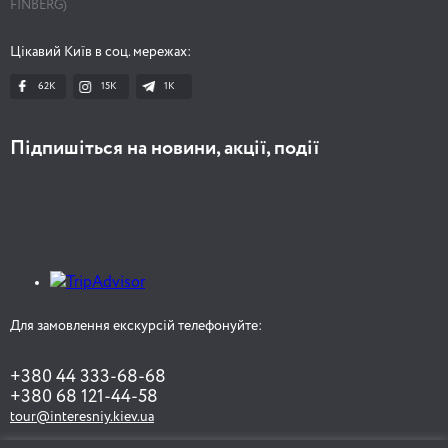
FINBERG)
Цікавий Київ в соц. мережах:
62K
15K
1К
Підпишіться на новини, акції, події
Для замовлення екскурсій телефонуйте:
+380 44 333-68-68
+380 68 121-44-58
tour@interesniy.kiev.ua