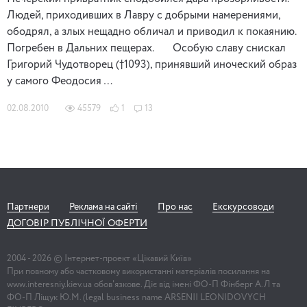
Людей, приходивших в Лавру с добрыми намерениями,
ободрял, а злых нещадно обличал и приводил к покаянию.
Погребен в Дальних пещерах. Особую славу снискал
Григорий Чудотворец (†1093), принявший иноческий образ
у самого Феодосия …
02.08.2010
45579
1
13
Партнери
Реклама на сайті
Про нас
Екскурсоводи
ДОГОВІР ПУБЛІЧНОЇ ОФЕРТИ
2004 -
2026
© Інтернет-проект «Цікавий Київ»
При повному або частковому використанні матеріалів посилання на
www.interesniy.kiev.ua обов'язкове. Діє від імені ФО-П Фінберг А.Л та
ФО-П Ліщук Ю.М. (legal business name ARSENII LEONIDOVYCH