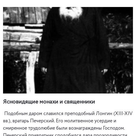
Ясновидящие монахи и священники
Подобным даром славился преподобный Лонгин (XIII-XIV
вв.), вратарь Печерский. Его молитвенное усердие и
смиренное трудолюбие были вознаграждены Господом.
Печерский привратник сподобился дара прозорливости.