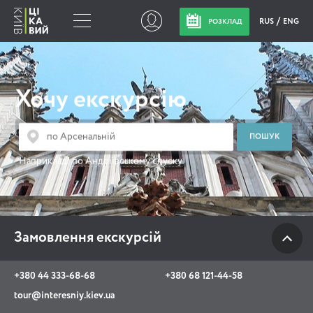
RUS
ENG
РОЗКЛАД
Замовлення
екскурсій
Хочу екскурсію
+380 44 333-68-68
+380 68 121-44-58
Наприклад:
по Андріївському спуску
tour@interesniy.kiev.ua
з 10.00 до 19:30 щоденно
Замовлення екскурсій
Viber
WhatsApp
+380 44 333-68-68
+380 68 121-44-58
tour@interesniy.kiev.ua
АКЦІЇ ПОДІЇ НОВИНИ