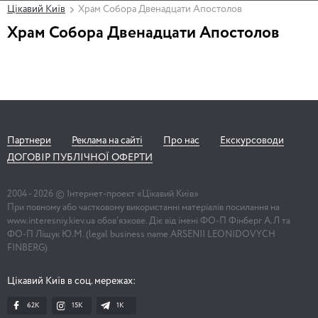
Цікавий Київ
Храм Собора Двенадцати Апостолов
Храм Собора Двенадцати Апостолов
Партнери
Реклама на сайті
Про нас
Екскурсоводи
ДОГОВІР ПУБЛІЧНОЇ ОФЕРТИ
2004 -
2026
© Інтернет-проект «Цікавий Київ»
При повному або частковому використанні матеріалів посилання на
www.interesniy.kiev.ua обов'язкове. Діє від імені ФО-П Фінберг А.Л та
ФО-П Ліщук Ю.М. (legal business name ARSENII LEONIDOVYCH
FINBERG)
Цікавий Київ в соц. мережах:
62K
15K
1К