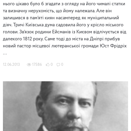
нього цікаво було б згадати з огляду на його чималі статки
та визначну нерухомість, що йому належала. Але він
залишився в пам’яті киян насамперед як муніципальний
діяч. Тричі Київська дума садовила його у крісло міського
голови. Зв’язок родини Ейсманів із Києвом відлічується від
далекого 1812 року. Саме тоді до міста на Дніпрі прибув
новий пастор місцевої лютеранської громади Юст Фрідріх
…
12.06.2013
17586
0
0