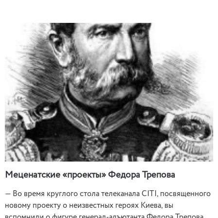
Меценатские «проекты» Федора Трепова
— Во время круглого стола телеканала СIТI, посвященного
новому проекту о неизвестных героях Киева, вы
вспомнили о фигуре генерал-адъютанта Федора Трепова,