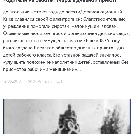
Родители на работе? Марш в дневной приют!
дошкольник – это от года до десятиДореволюционный
Киев славился своей филантропией: благотворительные
учреждения помогали сиротам, малоимущим, вдовам.
Отзывчивые люди занялись и организацией детских садов,
рассчитанных на неимущее население.Еще в 1874 году
было создано Киевское общество дневных приютов для
детей рабочего класса. Его уставной задачей значилось
«улучшить положение малолетних детей, оставляемых без
присмотра рабочими женщинами». …
12.08.2010
2679
0
0