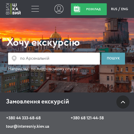
RUS
ENG
РОЗКЛАД
Замовлення
екскурсій
Хочу екскурсію
+380 44 333-68-68
+380 68 121-44-58
Наприклад:
по Андріївському спуску
tour@interesniy.kiev.ua
з 10.00 до 19:30 щоденно
Замовлення екскурсій
Viber
WhatsApp
+380 44 333-68-68
+380 68 121-44-58
tour@interesniy.kiev.ua
АКЦІЇ ПОДІЇ НОВИНИ