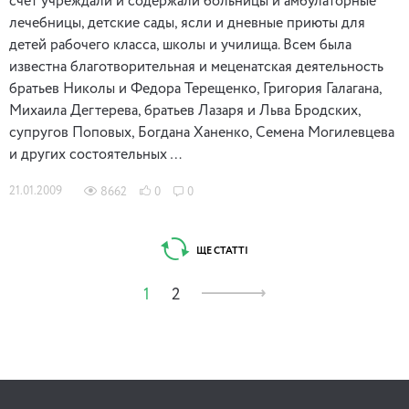
счет учреждали и содержали больницы и амбулаторные
лечебницы, детские сады, ясли и дневные приюты для
детей рабочего класса, школы и училища. Всем была
известна благотворительная и меценатская деятельность
братьев Николы и Федора Терещенко, Григория Галагана,
Михаила Дегтерева, братьев Лазаря и Льва Бродских,
супругов Поповых, Богдана Ханенко, Семена Могилевцева
и других состоятельных …
21.01.2009
8662
0
0
ЩЕ СТАТТІ
1
2