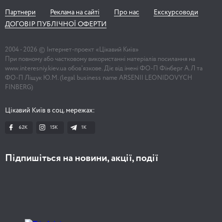
Партнери
Реклама на сайті
Про нас
Екскурсоводи
ДОГОВІР ПУБЛІЧНОЇ ОФЕРТИ
2004 -
2026
© Інтернет-проект «Цікавий Київ»
При повному або частковому використанні матеріалів посилання на
www.interesniy.kiev.ua обов'язкове. Діє від імені ФО-П Фінберг А.Л та
ФО-П Ліщук Ю.М. (legal business name ARSENII LEONIDOVYCH
FINBERG)
Цікавий Київ в соц. мережах:
62K
15K
1К
Підпишіться на новини, акції, події