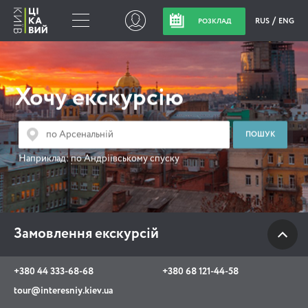
RUS
ENG
РОЗКЛАД
Замовлення
екскурсій
Хочу екскурсію
+380 44 333-68-68
+380 68 121-44-58
Наприклад:
по Андріївському спуску
tour@interesniy.kiev.ua
з 10.00 до 19:30 щоденно
Замовлення екскурсій
Viber
WhatsApp
+380 44 333-68-68
+380 68 121-44-58
tour@interesniy.kiev.ua
АКЦІЇ ПОДІЇ НОВИНИ