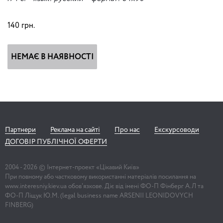
140
грн.
НЕМАЄ В НАЯВНОСТІ
Партнери
Реклама на сайті
Про нас
Екскурсоводи
ДОГОВІР ПУБЛІЧНОЇ ОФЕРТИ
2004 -
2026
© Інтернет-проект «Цікавий Київ»
При повному або частковому використанні матеріалів посилання на
www.interesniy.kiev.ua обов'язкове. Діє від імені ФО-П Фінберг А.Л та
ФО-П Ліщук Ю.М. (legal business name ARSENII LEONIDOVYCH
FINBERG)