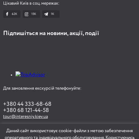
Цікавий Київ в соц. мережах:
62K
15K
1К
Підпишіться на новини, акції, події
Для замовлення екскурсій телефонуйте:
+380 44 333-68-68
+380 68 121-44-58
tour@interesniy.kiev.ua
Даний сайт використовує cookie-файли з метою забезпечення
оперативного та індивідуального обслуговування. Користуючись
ЗАМОВИТИ ЕКСКУРСІЮ