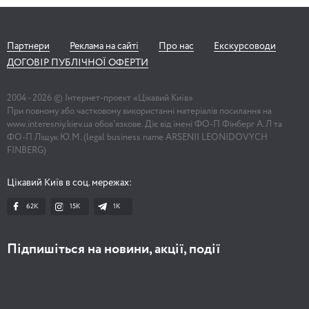
Партнери
Реклама на сайті
Про нас
Екскурсоводи
ДОГОВІР ПУБЛІЧНОЇ ОФЕРТИ
2004 -
2026
© Інтернет-проект «Цікавий Київ»
При повному або частковому використанні матеріалів посилання на
www.interesniy.kiev.ua обов'язкове. Діє від імені ФО-П Фінберг А.Л та
ФО-П Ліщук Ю.М. (legal business name ARSENII LEONIDOVYCH
FINBERG)
Цікавий Київ в соц. мережах:
62K
15K
1К
Підпишіться на новини, акції, події