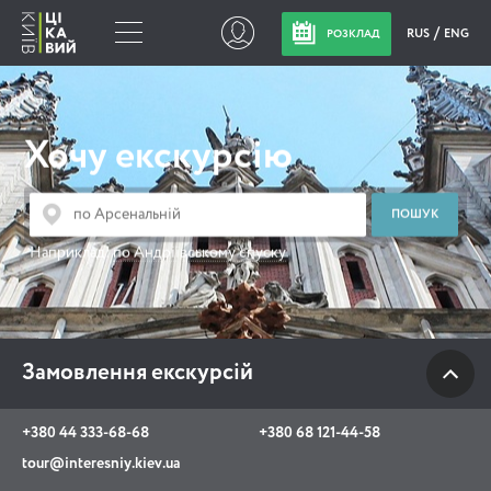
RUS
ENG
РОЗКЛАД
Замовлення
екскурсій
Хочу екскурсію
+380 44 333-68-68
+380 68 121-44-58
Наприклад:
по Андріївському спуску
tour@interesniy.kiev.ua
з 10.00 до 19:30 щоденно
Замовлення екскурсій
Viber
WhatsApp
+380 44 333-68-68
+380 68 121-44-58
tour@interesniy.kiev.ua
АКЦІЇ ПОДІЇ НОВИНИ