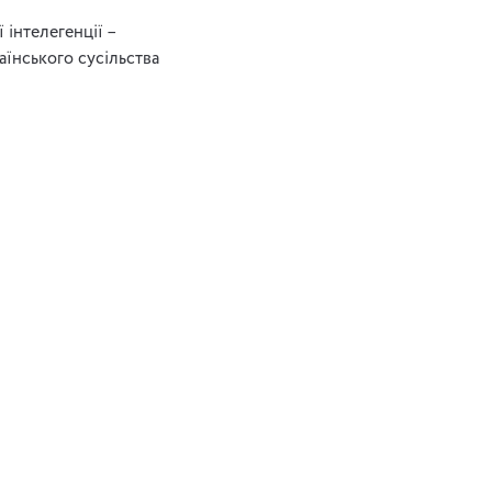
 інтелегенції –
аїнського сусільства