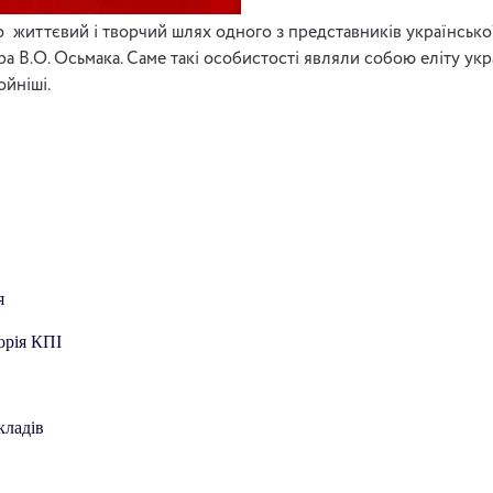
 життєвий і творчий шлях одного з представників української
ра В.О. Осьмака. Саме такі особистості являли собою еліту укр
ойніші.
я
орія КПІ
кладів