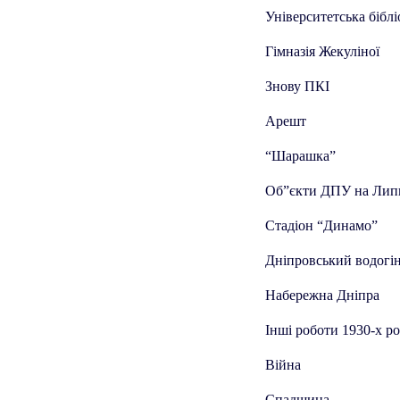
Університетська біблі
Гімназія Жекуліної
Знову ПКІ
Арешт
“Шарашка”
Об”єкти ДПУ на Лип
Стадіон “Динамо”
Дніпровський водогі
Набережна Дніпра
Інші роботи 1930-х ро
Війна
Спадщина