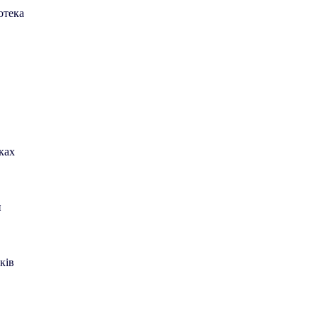
отека
ках
н
ків