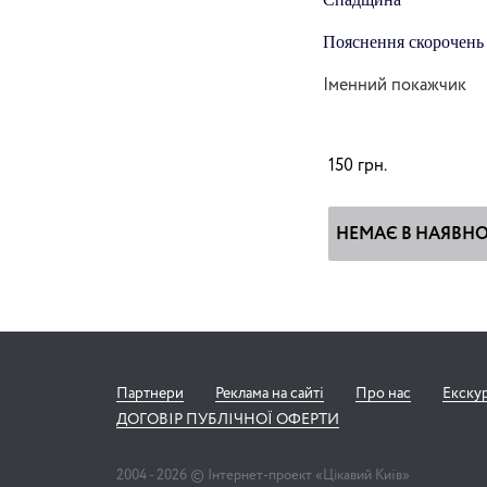
Пояснення скорочень
Іменний покажчик
150
грн.
НЕМАЄ В НАЯВНО
Партнери
Реклама на сайті
Про нас
Екску
ДОГОВІР ПУБЛІЧНОЇ ОФЕРТИ
2004 -
2026
© Інтернет-проект «Цікавий Київ»