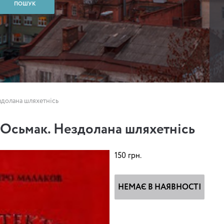
здолана шляхетнісь
Осьмак. Нездолана шляхетнісь
150
грн.
НЕМАЄ В НАЯВНОСТІ