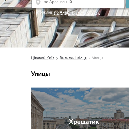
Наприклад:
по Андріївському спуску
Цікавий Київ
Визначні місця
Улицы
Улицы
Хрещатик