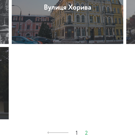
Вулиця Хорива
1
2