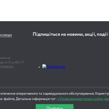
Підпишіться на новини, акції, події
рсоводи
лання на
нберг А.Л та ФО-П
 FINBERG)
зпечення оперативного та індивідуального обслуговування. Користу
ie-файлів. Детальна інформація тут:
«Умови використання cookie-фа
Прийняти