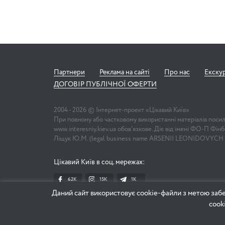
Партнери
Реклама на сайті
Про нас
Екску
ДОГОВІР ПУБЛІЧНОЇ ОФЕРТИ
2004 -
2026
© Інтернет-проект «Цікавий Київ»
При повному або частковому використанні матеріалів поси
www.interesniy.kiev.ua обов'язкове. Діє від імені ФО-П Фі
Ліщук Ю.М. (legal business name ARSENII LEONIDOVYCH
Цікавий Київ в соц. мережах:
62K
15K
1К
Даний сайт використовує cookie-файли з метою забе
cook