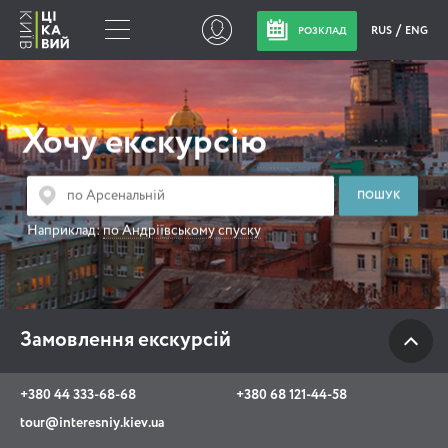
RUS
ENG
РОЗКЛАД
Замовлення
екскурсій
Хочу екскурсію
+380 44 333-68-68
+380 68 121-44-58
Наприклад:
по Андріївському спуску
tour@interesniy.kiev.ua
з 10.00 до 19:30 щоденно
Замовлення екскурсій
Viber
WhatsApp
+380 44 333-68-68
+380 68 121-44-58
tour@interesniy.kiev.ua
АКЦІЇ ПОДІЇ НОВИНИ