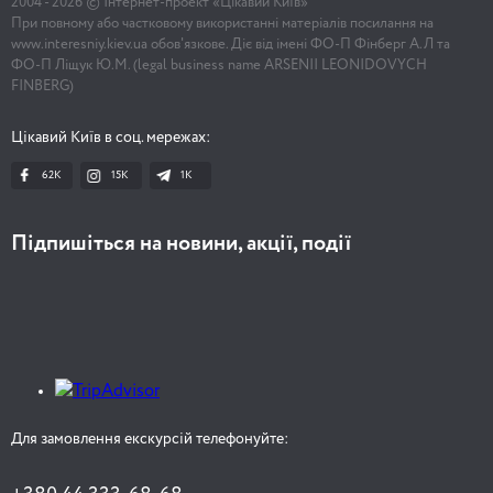
2004 -
2026
© Інтернет-проект «Цікавий Київ»
При повному або частковому використанні матеріалів посилання на
www.interesniy.kiev.ua обов'язкове. Діє від імені ФО-П Фінберг А.Л та
ФО-П Ліщук Ю.М. (legal business name ARSENII LEONIDOVYCH
FINBERG)
Цікавий Київ в соц. мережах:
62K
15K
1К
Підпишіться на новини, акції, події
Для замовлення екскурсій телефонуйте: