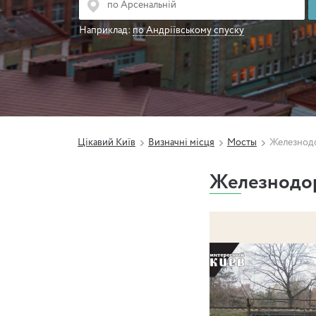
Наприклад:
по Андріївському спуску
Цікавий Київ
Визначні місця
Мосты
Железнодо
Железнодор