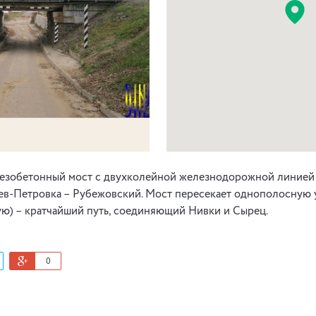
зобетонный мост с двухколейной железнодорожной линией 
ев-Петровка – Рубежовский. Мост пересекает однополосную
ю) – кратчайший путь, соединяющий Нивки и Сырец.
0