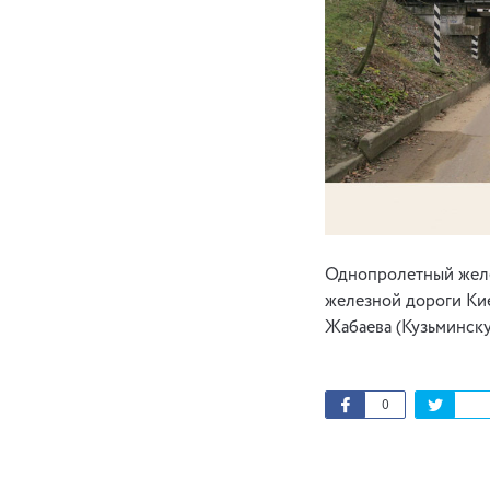
Однопролетный желе
железной дороги Ки
Жабаева (Кузьминску
0