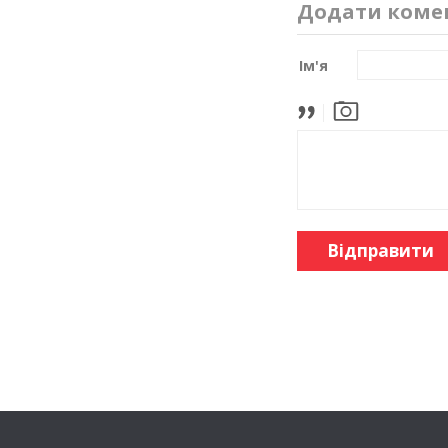
Додати коме
Ім'я
Відправити