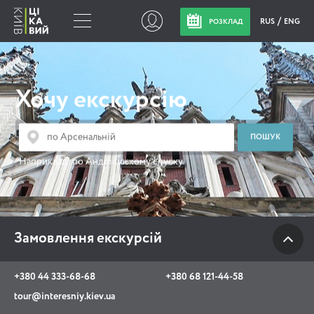
RUS
ENG
РОЗКЛАД
Замовлення
екскурсій
Хочу екскурсію
+380 44 333-68-68
+380 68 121-44-58
Наприклад:
по Андріївському спуску
tour@interesniy.kiev.ua
з 10.00 до 19:30 щоденно
Замовлення екскурсій
Viber
WhatsApp
+380 44 333-68-68
+380 68 121-44-58
tour@interesniy.kiev.ua
АКЦІЇ ПОДІЇ НОВИНИ