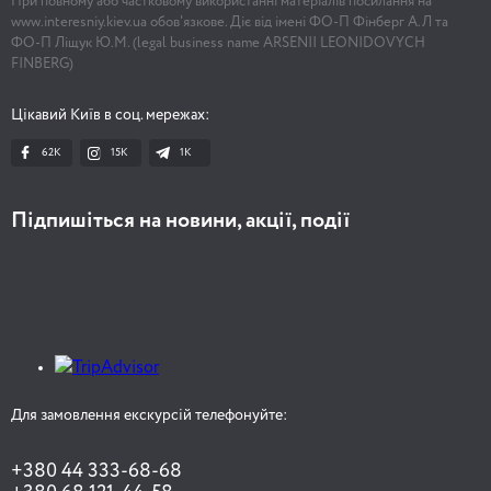
При повному або частковому використанні матеріалів посилання на
www.interesniy.kiev.ua обов'язкове. Діє від імені ФО-П Фінберг А.Л та
ФО-П Ліщук Ю.М. (legal business name ARSENII LEONIDOVYCH
FINBERG)
Цікавий Київ в соц. мережах:
62K
15K
1К
Підпишіться на новини, акції, події
Для замовлення екскурсій телефонуйте:
+380 44 333-68-68