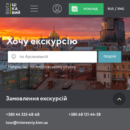
RUS
ENG
РОЗКЛАД
Замовлення
екскурсій
Хочу екскурсію
+380 44 333-68-68
+380 68 121-44-58
Наприклад:
по Андріївському спуску
tour@interesniy.kiev.ua
з 10.00 до 19:30 щоденно
Замовлення екскурсій
Viber
WhatsApp
+380 44 333-68-68
+380 68 121-44-58
tour@interesniy.kiev.ua
АКЦІЇ ПОДІЇ НОВИНИ