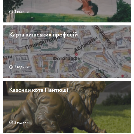
3 години
Карта київських професій
2 години
Казочки кота Пантюші
2 години