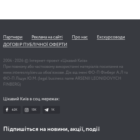
Партнери
Реклама на сайті
Про нас
Екскурсоводи
ДОГОВІР ПУБЛІЧНОЇ ОФЕРТИ
2004 -
2026
© Інтернет-проект «Цікавий Київ»
При повному або частковому використанні матеріалів посилання на
www.interesniy.kiev.ua обов'язкове. Діє від імені ФО-П Фінберг А.Л та
ФО-П Ліщук Ю.М. (legal business name ARSENII LEONIDOVYCH
FINBERG)
Цікавий Київ в соц. мережах:
62K
15K
1К
Підпишіться на новини, акції, події