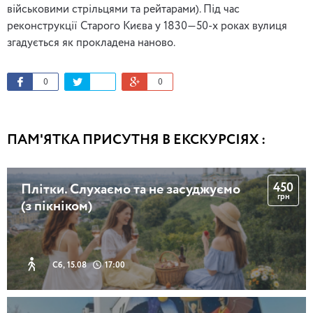
військовими стрільцями та рейтарами). Під час
реконструкції Старого Києва у 1830—50-х роках вулиця
згадується як прокладена наново.
0
0
ПАМ'ЯТКА ПРИСУТНЯ В ЕКСКУРСІЯХ :
450
Плітки. Слухаємо та не засуджуємо
грн
(з пікніком)
Сб, 15.08
17:00