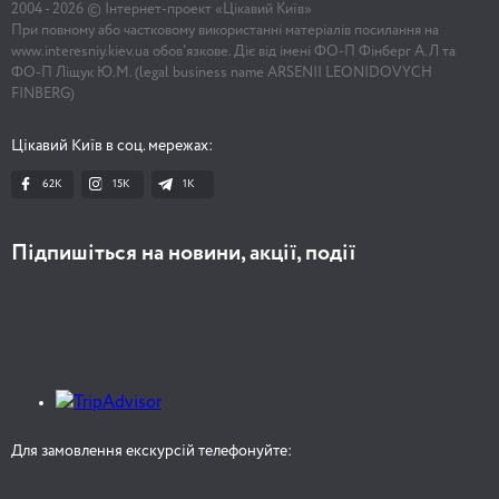
2004 -
2026
© Інтернет-проект «Цікавий Київ»
При повному або частковому використанні матеріалів посилання на
www.interesniy.kiev.ua обов'язкове. Діє від імені ФО-П Фінберг А.Л та
ФО-П Ліщук Ю.М. (legal business name ARSENII LEONIDOVYCH
FINBERG)
Цікавий Київ в соц. мережах:
62K
15K
1К
Підпишіться на новини, акції, події
Для замовлення екскурсій телефонуйте: