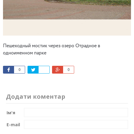
Пешеходный мостик через озеро Отрадное в
одноименном парке
0
0
Додати коментар
Ім'я
E-mail