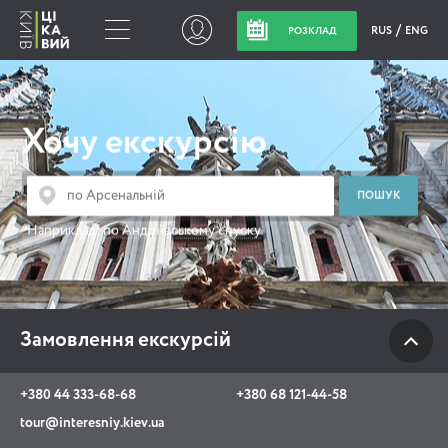
RUS
ENG
РОЗКЛАД
Замовлення
екскурсій
Хочу екскурсію
+380 44 333-68-68
+380 68 121-44-58
Наприклад:
по Андріївському спуску
tour@interesniy.kiev.ua
з 10.00 до 19:30 щоденно
Замовлення екскурсій
Viber
WhatsApp
+380 44 333-68-68
+380 68 121-44-58
tour@interesniy.kiev.ua
АКЦІЇ ПОДІЇ НОВИНИ