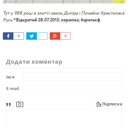
Тут у 988 році в злитті хвиль Дніпра і Почайни Хрестилася
Русь
*Відкритий 28.07.2013; кераміка; барельєф
0
0
Додати коментар
Ім'я
E-mail
Підписка