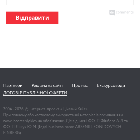
Відправити
Партнери
Реклама на сайті
Про нас
Екскурсоводи
ДОГОВІР ПУБЛІЧНОЇ ОФЕРТИ
2004 -
2026
© Інтернет-проект «Цікавий Київ»
При повному або частковому використанні матеріалів посилання на
www.interesniy.kiev.ua обов'язкове. Діє від імені ФО-П Фінберг А.Л та
ФО-П Ліщук Ю.М. (legal business name ARSENII LEONIDOVYCH
FINBERG)