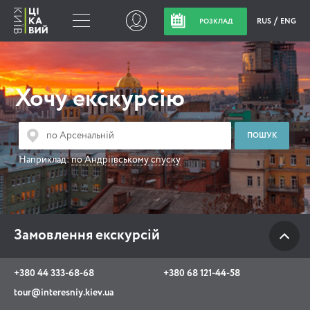
RUS
ENG
РОЗКЛАД
Замовлення
екскурсій
Хочу екскурсію
+380 44 333-68-68
+380 68 121-44-58
Наприклад:
по Андріївському спуску
tour@interesniy.kiev.ua
з 10.00 до 19:30 щоденно
Замовлення екскурсій
Viber
WhatsApp
+380 44 333-68-68
+380 68 121-44-58
tour@interesniy.kiev.ua
АКЦІЇ ПОДІЇ НОВИНИ