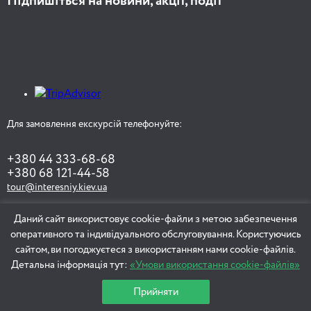
Підпишіться на новини, акції, події
Для замовлення екскурсій телефонуйте:
+380 44 333-68-68
+380 68 121-44-58
tour@interesniy.kiev.ua
Даний сайт використовує cookie-файли з метою забезпечення
оперативного та індивідуального обслуговування. Користуючись
ЗАМОВИТИ ЕКСКУРСІЮ
сайтом, ви погоджуєтеся з використанням нами cookie-файлів.
Детальна інформація тут:
«Умови використання cookie-файлів»
Прийняти