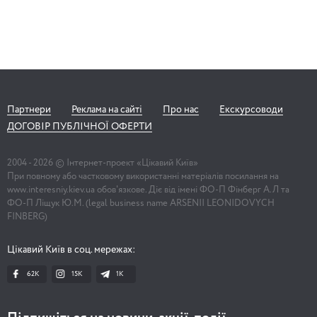
Партнери
Реклама на сайті
Про нас
Екскурсоводи
ДОГОВІР ПУБЛІЧНОЇ ОФЕРТИ
2004 -
2026
© Інтернет-проект «Цікавий Київ»
При повному або частковому використанні матеріалів посилання на
www.interesniy.kiev.ua обов'язкове. Діє від імені ФО-П Фінберг А.Л та
ФО-П Ліщук Ю.М. (legal business name ARSENII LEONIDOVYCH
FINBERG)
Цікавий Київ в соц. мережах:
62K
15K
1К