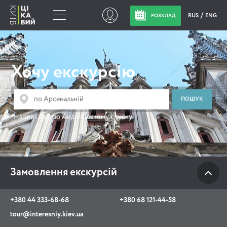
RUS
ENG
РОЗКЛАД
Замовлення
екскурсій
Хочу екскурсію
+380 44 333-68-68
+380 68 121-44-58
Наприклад:
по Андріївському спуску
tour@interesniy.kiev.ua
з 10.00 до 19:30 щоденно
Замовлення екскурсій
Viber
WhatsApp
+380 44 333-68-68
+380 68 121-44-58
tour@interesniy.kiev.ua
АКЦІЇ ПОДІЇ НОВИНИ