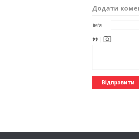
Додати коме
Ім'я
Відправити