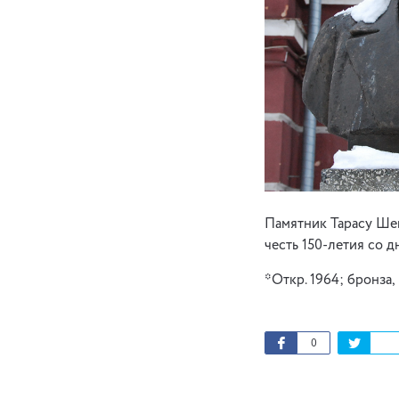
Памятник Тарасу Шев
честь 150-летия со д
*Откр. 1964; бронза,
0