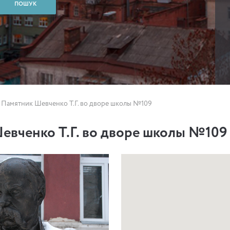
Памятник Шевченко Т.Г. во дворе школы №109
евченко Т.Г. во дворе школы №109