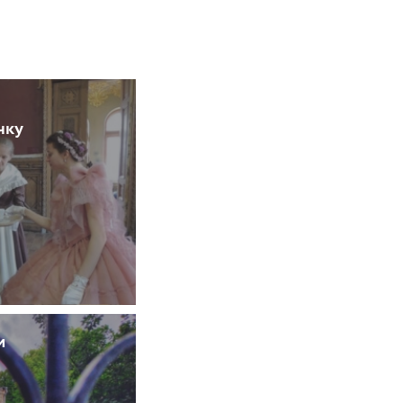
чку
и