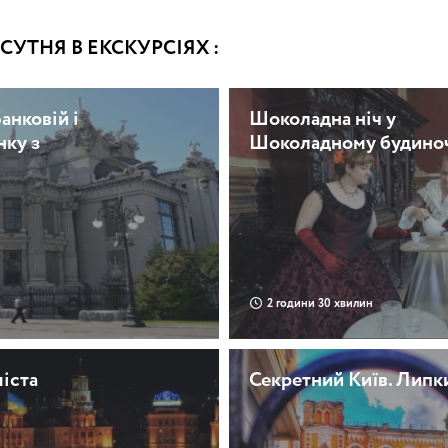
УТНЯ В ЕКСКУРСІЯХ :
анковій і
Шоколадна ніч у
нку з
Шоколадному будино
2 години 30 хвилин
міста
Секретний Київ. Липк