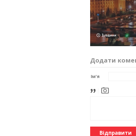
3 години
Додати коме
Ім'я
Відправити