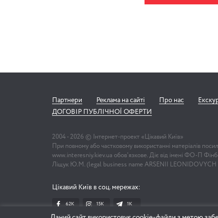
Партнери
Реклама на сайті
Про нас
Екску
ДОГОВІР ПУБЛІЧНОЇ ОФЕРТИ
2004 -
2026
© Інтернет-проект «Цікавий Київ»
При повному або частковому використанні матеріалів поси
www.interesniy.kiev.ua обов'язкове. Діє від імені ФО-П Фі
Ліщук Ю.М. (legal business name ARSENII LEONIDOVYCH
Цікавий Київ в соц. мережах:
62K
15K
1К
Даний сайт використовує cookie-файли з метою забе