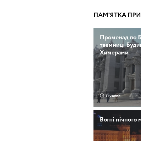
ПАМ'ЯТКА ПРИС
Променад по Б
таємниці Буди
Химерами
3 години
Вогні нічного 