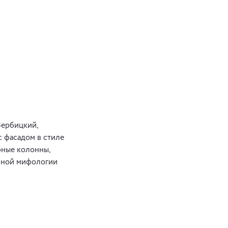
Вербицкий,
с фасадом в стиле
рные колонны,
ичной мифологии