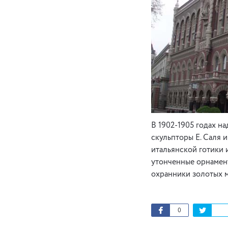
В 1902-1905 годах н
скульпторы Е. Саля 
итальянской готики 
утонченные орнамент
охранники золотых 
0