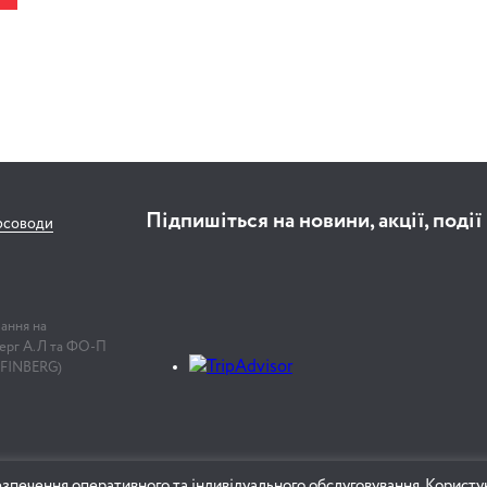
Підпишіться на новини, акції, події
рсоводи
лання на
нберг А.Л та ФО-П
 FINBERG)
зпечення оперативного та індивідуального обслуговування. Користу