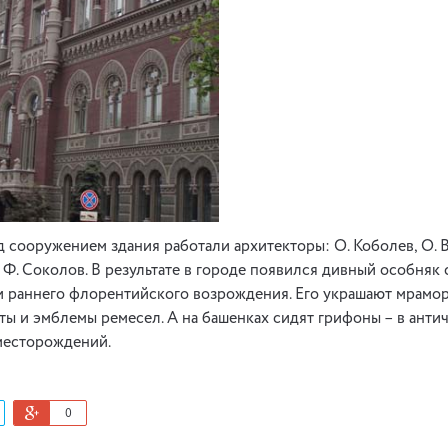
ад сооружением здания работали архитекторы: О. Коболев, О. 
и Ф. Соколов. В результате в городе появился дивный особняк 
и раннего флорентийского возрождения. Его украшают мрамо
ы и эмблемы ремесел. А на башенках сидят грифоны – в ант
месторождений.
0