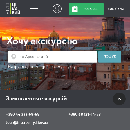
RUS
ENG
РОЗКЛАД
Замовлення
екскурсій
Хочу екскурсію
+380 44 333-68-68
+380 68 121-44-58
Наприклад:
по Андріївському спуску
tour@interesniy.kiev.ua
з 10.00 до 19:30 щоденно
Замовлення екскурсій
Viber
WhatsApp
+380 44 333-68-68
+380 68 121-44-58
tour@interesniy.kiev.ua
АКЦІЇ ПОДІЇ НОВИНИ