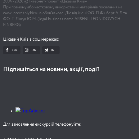
2004 -
2026
© Інтернет-проект «Цікавий Київ»
При повному або частковому використанні матеріалів посилання на
www.interesniy.kiev.ua обов'язкове. Діє від імені ФО-П Фінберг А.Л та
ФО-П Ліщук Ю.М. (legal business name ARSENII LEONIDOVYCH
FINBERG)
Цікавий Київ в соц. мережах:
62K
15K
1К
Підпишіться на новини, акції, події
Для замовлення екскурсій телефонуйте: