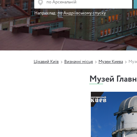
Наприклад:
по Андріївському спуску
Цікавий Київ
Визначні місця
Музеи Киева
Муз
Музей Глав