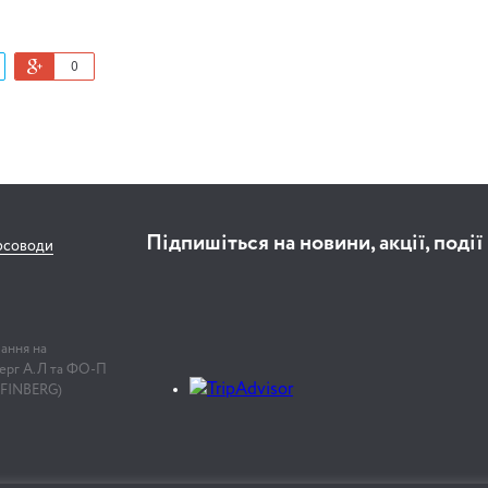
0
Підпишіться на новини, акції, події
рсоводи
лання на
нберг А.Л та ФО-П
 FINBERG)