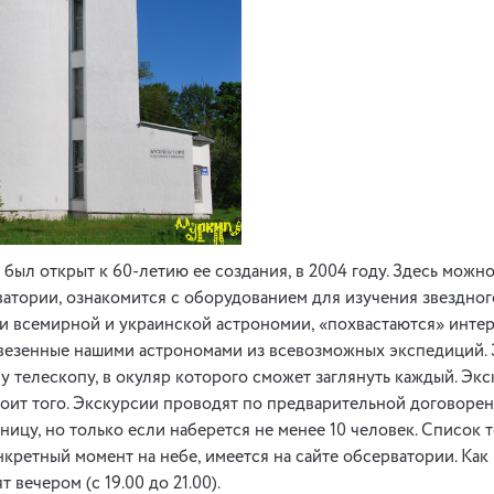
был открыт к 60-летию ее создания, в 2004 году. Здесь можно
тории, ознакомится с оборудованием для изучения звездного
ии всемирной и украинской астрономии, «похвастаются» инте
везенные нашими астрономами из всевозможных экспедиций. 
 телескопу, в окуляр которого сможет заглянуть каждый. Экс
 стоит того. Экскурсии проводят по предварительной договоре
ницу, но только если наберется не менее 10 человек. Список т
нкретный момент на небе, имеется на сайте обсерватории. Как
вечером (с 19.00 до 21.00).