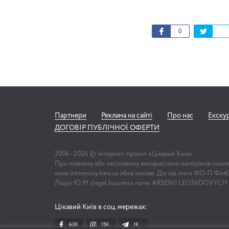
0
Партнери
Реклама на сайті
Про нас
Екску
ДОГОВІР ПУБЛІЧНОЇ ОФЕРТИ
2004 -
2026
© Інтернет-проект «Цікавий Київ»
При повному або частковому використанні матеріалів поси
www.interesniy.kiev.ua обов'язкове. Діє від імені ФО-П Фі
Ліщук Ю.М. (legal business name ARSENII LEONIDOVYCH
Цікавий Київ в соц. мережах:
62K
15K
1К