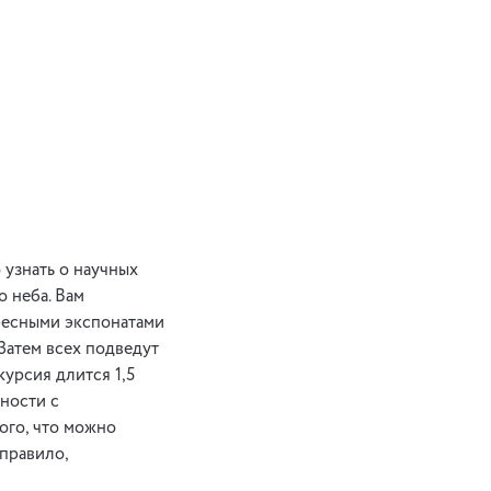
 узнать о научных
 неба. Вам
ресными экспонатами
Затем всех подведут
курсия длится 1,5
нности с
ого, что можно
 правило,