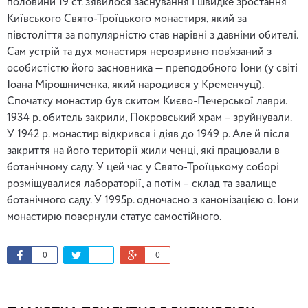
половини 19 ст. з’явилося заснування і швидке зростання
Київського Свято-Троїцького монастиря, який за
півстоліття за популярністю став нарівні з давніми обителі.
Сам устрій та дух монастиря нерозривно пов’язаний з
особистістю його засновника — преподобного Іони (у світі
Іоана Мірошниченка, який народився у Кременчуці).
Спочатку монастир був скитом Києво-Печерської лаври.
1934 р. обитель закрили, Покровський храм – зруйнували.
У 1942 р. монастир відкрився і діяв до 1949 р. Але й після
закриття на його території жили ченці, які працювали в
ботанічному саду. У цей час у Свято-Троїцькому соборі
розміщувалися лабораторії, а потім – склад та звалище
ботанічного саду. У 1995р. одночасно з канонізацією о. Іони
монастирю повернули статус самостійного.
0
0