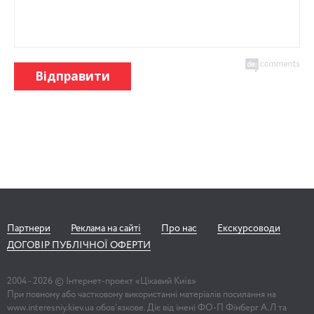
Відправити
Партнери
Реклама на сайті
Про нас
Екскурсоводи
ДОГОВІР ПУБЛІЧНОЇ ОФЕРТИ
2004 -
2026
© Інтернет-проект «Цікавий Київ»
При повному або частковому використанні матеріалів посилання на
www.interesniy.kiev.ua обов'язкове. Діє від імені ФО-П Фінберг А.Л та