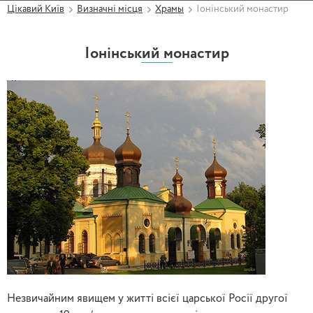
Цікавий Київ
Визначні місця
Храмы
Іонінський монастир
Іонінський монастир
Незвичайним явищем у житті всієї царської Росії другої