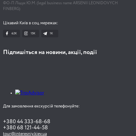
ФО-П Ліщук Ю.М. (legal business name ARSENII LEONIDOVYCH
FINBERG)
Цікавий Київ в соц. мережах:
62K
15K
1К
Підпишіться на новини, акції, події
Для замовлення екскурсій телефонуйте:
+380 44 333-68-68
+380 68 121-44-58
tour@interesniy.kiev.ua