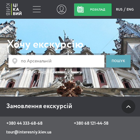
RUS
ENG
РОЗКЛАД
Замовлення
екскурсій
Хочу екскурсію
+380 44 333-68-68
+380 68 121-44-58
Наприклад:
по Андріївському спуску
tour@interesniy.kiev.ua
з 10.00 до 19:30 щоденно
Замовлення екскурсій
Viber
WhatsApp
+380 44 333-68-68
+380 68 121-44-58
tour@interesniy.kiev.ua
АКЦІЇ ПОДІЇ НОВИНИ