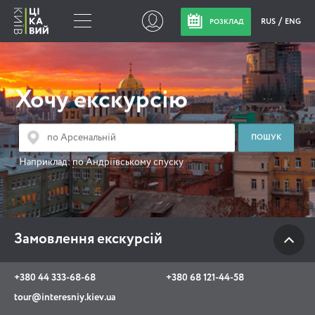
RUS
ENG
РОЗКЛАД
Замовлення
екскурсій
Хочу екскурсію
+380 44 333-68-68
+380 68 121-44-58
Наприклад:
по Андріївському спуску
tour@interesniy.kiev.ua
з 10.00 до 19:30 щоденно
Замовлення екскурсій
Viber
WhatsApp
+380 44 333-68-68
+380 68 121-44-58
tour@interesniy.kiev.ua
АКЦІЇ ПОДІЇ НОВИНИ