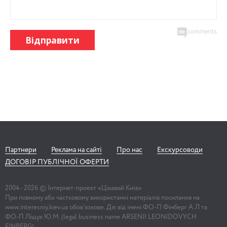
Відправити
Партнери
Реклама на сайті
Про нас
Екскурсоводи
ДОГОВІР ПУБЛІЧНОЇ ОФЕРТИ
2004 -
2026
© Інтернет-проект «Цікавий Київ»
При повному або частковому використанні матеріалів посилання на
www.interesniy.kiev.ua обов'язкове. Діє від імені ФО-П Фінберг А.Л та
ФО-П Ліщук Ю.М. (legal business name ARSENII LEONIDOVYCH
FINBERG)