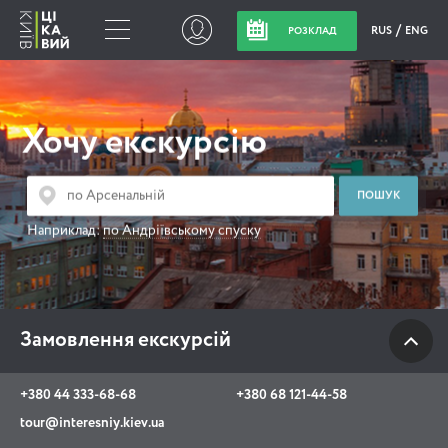
RUS
ENG
РОЗКЛАД
Замовлення
екскурсій
Хочу екскурсію
+380 44 333-68-68
+380 68 121-44-58
Наприклад:
по Андріївському спуску
tour@interesniy.kiev.ua
з 10.00 до 19:30 щоденно
Замовлення екскурсій
Viber
WhatsApp
+380 44 333-68-68
+380 68 121-44-58
tour@interesniy.kiev.ua
АКЦІЇ ПОДІЇ НОВИНИ