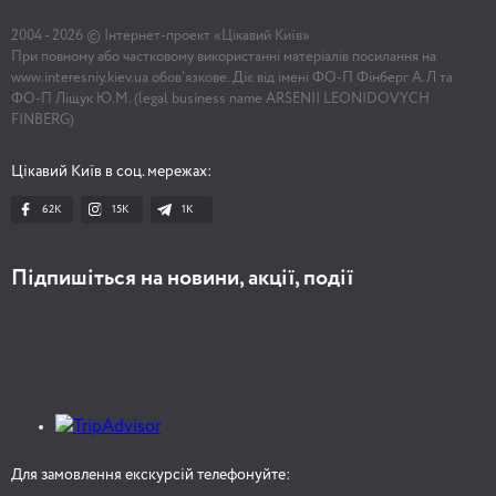
2004 -
2026
© Інтернет-проект «Цікавий Київ»
При повному або частковому використанні матеріалів посилання на
www.interesniy.kiev.ua обов'язкове. Діє від імені ФО-П Фінберг А.Л та
ФО-П Ліщук Ю.М. (legal business name ARSENII LEONIDOVYCH
FINBERG)
Цікавий Київ в соц. мережах:
62K
15K
1К
Підпишіться на новини, акції, події
Для замовлення екскурсій телефонуйте: