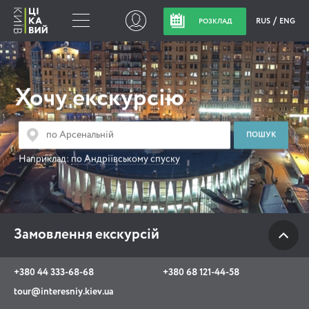
RUS
ENG
РОЗКЛАД
Замовлення
екскурсій
Хочу екскурсію
+380 44 333-68-68
+380 68 121-44-58
Наприклад:
по Андріївському спуску
tour@interesniy.kiev.ua
з 10.00 до 19:30 щоденно
Замовлення екскурсій
Viber
WhatsApp
+380 44 333-68-68
+380 68 121-44-58
tour@interesniy.kiev.ua
АКЦІЇ ПОДІЇ НОВИНИ