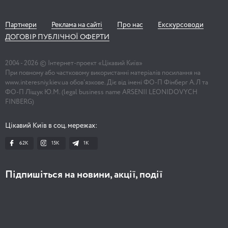
Партнери
Реклама на сайті
Про нас
Екскурсоводи
ДОГОВІР ПУБЛІЧНОЇ ОФЕРТИ
2004 -
2026
© Інтернет-проект «Цікавий Київ»
При повному або частковому використанні матеріалів посилання на
www.interesniy.kiev.ua обов'язкове. Діє від імені ФО-П Фінберг А.Л та
ФО-П Ліщук Ю.М. (legal business name ARSENII LEONIDOVYCH
FINBERG)
Цікавий Київ в соц. мережах:
62K
15K
1К
Підпишіться на новини, акції, події