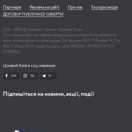
Партнери
Реклама на сайті
Про нас
Екскурсоводи
ДОГОВІР ПУБЛІЧНОЇ ОФЕРТИ
2004 -
2026
© Інтернет-проект «Цікавий Київ»
При повному або частковому використанні матеріалів посилання на
www.interesniy.kiev.ua обов'язкове. Діє від імені ФО-П Фінберг А.Л та
ФО-П Ліщук Ю.М. (legal business name ARSENII LEONIDOVYCH
FINBERG)
Цікавий Київ в соц. мережах:
62K
15K
1К
Підпишіться на новини, акції, події