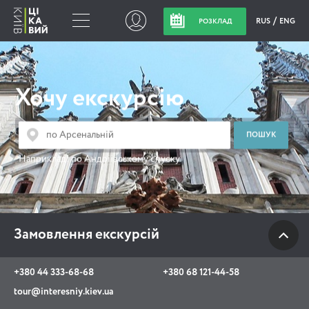
RUS
ENG
РОЗКЛАД
Замовлення
екскурсій
Хочу екскурсію
+380 44 333-68-68
+380 68 121-44-58
Наприклад:
по Андріївському спуску
tour@interesniy.kiev.ua
з 10.00 до 19:30 щоденно
Замовлення екскурсій
Viber
WhatsApp
+380 44 333-68-68
+380 68 121-44-58
tour@interesniy.kiev.ua
АКЦІЇ ПОДІЇ НОВИНИ