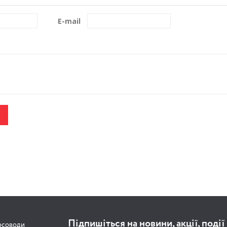
E-mail
Підпишіться на новини, акції, події
рсоводи