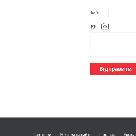
Ім'я
Відправити
Партнери
Реклама на сайті
Про нас
Екску