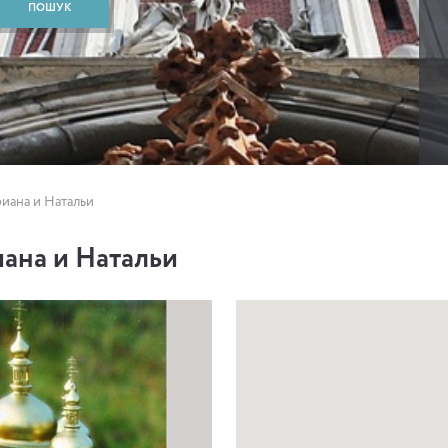
иана и Натальи
ана и Натальи