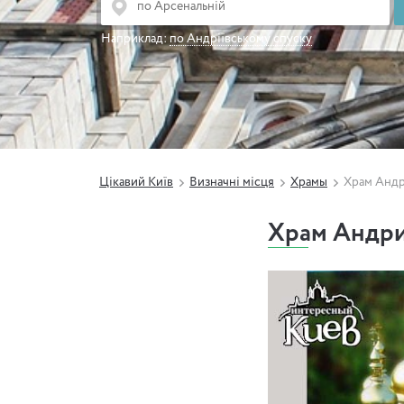
Наприклад:
по Андріївському спуску
Цікавий Київ
Визначні місця
Храмы
Храм Андр
Храм Андри