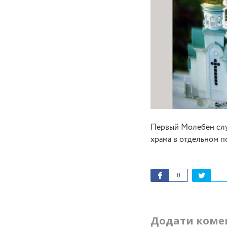
Первый Молебен служ
храма в отдельном 
0
Додати коме